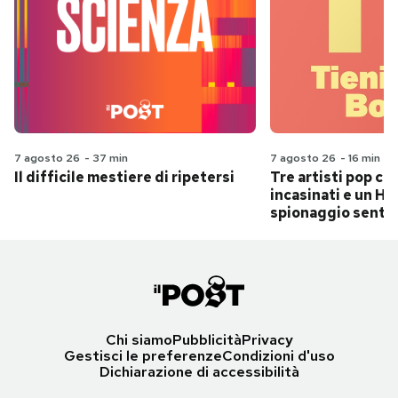
7 agosto 26
-
37 min
7 agosto 26
-
16 min
Il difficile mestiere di ripetersi
Tre artisti pop ch
incasinati e un Hit
spionaggio senti
Chi siamo
Pubblicità
Privacy
Gestisci le preferenze
Condizioni d'uso
Dichiarazione di accessibilità