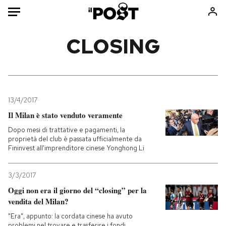
Auto
CLOSING
HOME
Italia
Moda
Mondo
Libri
13/4/2017
Politica
Consumismi
Il Milan è stato venduto veramente
Tecnologia
Storie/Idee
Dopo mesi di trattative e pagamenti, la
proprietà del club è passata ufficialmente da
Internet
Ok Boomer!
Fininvest all'imprenditore cinese Yonghong Li
Scienza
Media
Cultura
Europa
3/3/2017
Economia
Altrecose
Oggi non era il giorno del “closing” per la
vendita del Milan?
Sport
Mondiali calcio 2026
"Era", appunto: la cordata cinese ha avuto
problemi nel trovare e trasferire i fondi