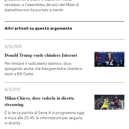
necessari, e l'assemblea dei soci del Milan di
stamattina non ha portato a niente
PODCAST
Altri articoli su questo argomento
NEWSLETTER
9/12/2015
I MIEI PREFERITI
Donald Trump vuole chiudere Internet
Per limitare il radicalismo islamico, dice,
SHOP
spiegando anche che bisognerebbe chiedere
aiuto a Bill Gates
CALENDARIO
4/3/2017
Milan-Chievo, dove vederla in diretta
streaming
AREA PERSONALE
È la terza partita di Serie A in programma oggi
e inizia alle 20.45: le informazioni per seguirla
Entra
in diretta