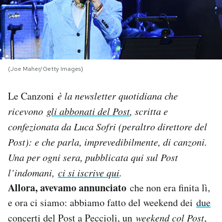
PODCAST
NEWSLETTER
(Joe Maher/Getty Images)
I MIEI PREFERITI
Le Canzoni
è la newsletter quotidiana che
ricevono
gli abbonati del Post
, scritta e
SHOP
confezionata da Luca Sofri (peraltro direttore del
Post): e che parla, imprevedibilmente, di canzoni.
CALENDARIO
Una per og
ni sera, pubblicata qui sul Post
l’indomani,
ci si iscrive qui
.
AREA PERSONALE
Allora, avevamo annunciato
che non era finita lì,
e ora ci siamo: abbiamo fatto del weekend dei
due
Area Personale
concerti del Post a Peccioli
, un
weekend col Post
,
Newsletter