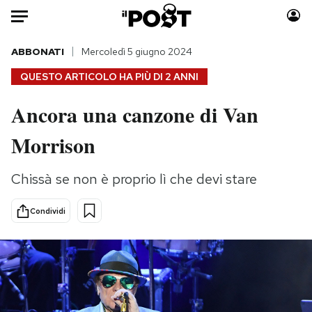
Auto
ABBONATI
Mercoledì 5 giugno 2024
QUESTO ARTICOLO HA PIÙ DI
2 ANNI
HOME
Ancora una canzone di Van
Italia
Moda
Morrison
Mondo
Libri
Politica
Consumismi
Chissà se non è proprio lì che devi stare
Tecnologia
Storie/Idee
Internet
Ok Boomer!
Condividi
Scienza
Media
Cultura
Europa
Economia
Altrecose
Sport
Mondiali calcio 2026