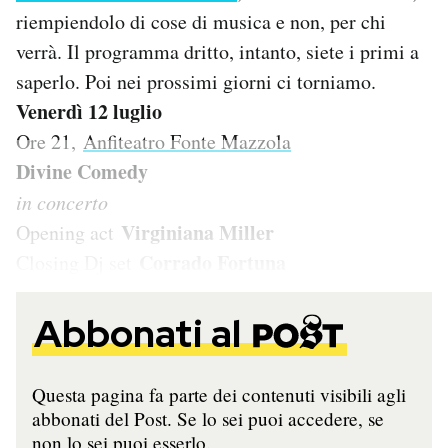
Notifiche mobile
riempiendolo di cose di musica e non, per chi
Regala il Post
verrà. Il programma dritto, intanto, siete i primi a
Hai bisogno di aiuto?
saperlo. Poi nei prossimi giorni ci torniamo.
Esci
Venerdì 12 luglio
Ore 21,
Anfiteatro Fonte Mazzola
Divine Comedy
in concerto
Virginiana Miller
Opening act
Corrado Fortuna
Closing Dj set
Abbonati al
Questa pagina fa parte dei contenuti visibili agli
abbonati del Post. Se lo sei puoi accedere, se
non lo sei puoi esserlo.