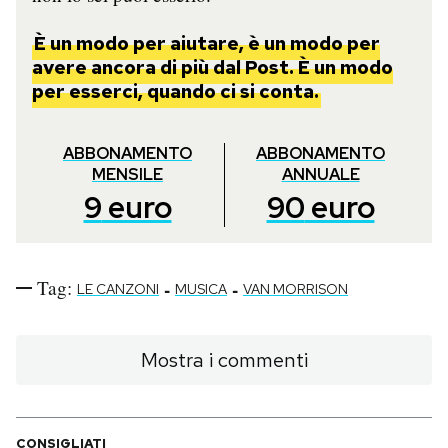
È un modo per aiutare, è un modo per
avere ancora di più dal Post. È un modo
per esserci, quando ci si conta.
ABBONAMENTO
ABBONAMENTO
MENSILE
ANNUALE
9
euro
90
euro
Tag:
-
-
LE CANZONI
MUSICA
VAN MORRISON
Mostra i commenti
CONSIGLIATI