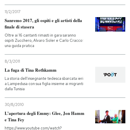
PODCAST
11/2/2017
Sanremo 2017, gli ospiti e gli artisti della
finale di stasera
NEWSLETTER
Oltre ai 16 cantanti rimasti in gara saranno
ospiti Zucchero, Alvaro Soler e Carlo Cracco:
una guida pratica
I MIEI PREFERITI
8/3/2011
SHOP
La fuga di Tina Rothkamm
La storia dell'insegnante tedesca sbarcata ieri
a Lampedusa con sua figlia insieme ai migranti
CALENDARIO
dalla Tunisia
30/8/2010
AREA PERSONALE
L’apertura degli Emmy: Glee, Jon Hamm
e Tina Fey
Entra
https://www.youtube.com/watch?