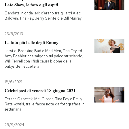
Late Show, le foto e gli ospiti
È andata in onda ieri: c'erano tra gli altri Alec
Baldwin, Tina Fey, Jerry Seinfeld e Bill Murray
23/9/2013
Le foto più belle degli Emmy
I cast di Breaking Bad e Mad Men, Tina Fey ed
Amy Poehler che salgono sul palco strisciando,
Will Ferrell con i figli causa bidone della
babysitter, eccetera
18/6/2021
Celebripost di venerdì 18 giugno 2021
Ferzan Ozpetek, Mel Gibson, Tina Fey e Emily
Ratajkowski, tra le facce note da fotografare in
settimana
29/9/2024