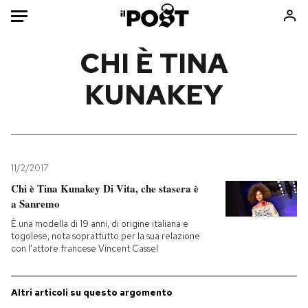
Auto
CHI È TINA
KUNAKEY
HOME
Italia
Moda
Mondo
Libri
Politica
Consumismi
11/2/2017
Tecnologia
Storie/Idee
Chi è Tina Kunakey Di Vita, che stasera è
Internet
Ok Boomer!
a Sanremo
Scienza
Media
È una modella di 19 anni, di origine italiana e
Cultura
Europa
togolese, nota soprattutto per la sua relazione
con l'attore francese Vincent Cassel
Economia
Altrecose
Sport
Mondiali calcio 2026
Altri articoli su questo argomento