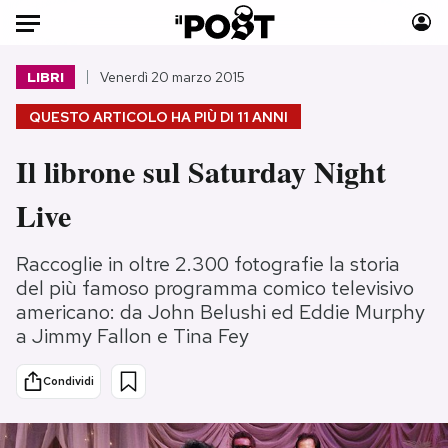
Auto
LIBRI
Venerdì 20 marzo 2015
QUESTO ARTICOLO HA PIÙ DI
11 ANNI
HOME
Il librone sul Saturday Night
Italia
Moda
Mondo
Libri
Live
Politica
Consumismi
Tecnologia
Storie/Idee
Raccoglie in oltre 2.300 fotografie la storia
Internet
Ok Boomer!
del più famoso programma comico televisivo
americano: da John Belushi ed Eddie Murphy
Scienza
Media
a Jimmy Fallon e Tina Fey
Cultura
Europa
Economia
Altrecose
Condividi
Sport
Mondiali calcio 2026