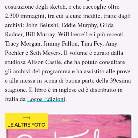
Notifiche mobile
costruzione degli sketch, e che raccoglie oltre
Regala il Post
2.300 immagini, tra cui alcune inedite, tratte dagli
Hai bisogno di aiuto?
archivi: John Belushi, Eddie Murphy, Gilda
Esci
Radner, Bill Murray, Will Ferrell e i più recenti
Tracy Morgan, Jimmy Fallon, Tina Fey, Amy
Poehler e Seth Meyers. Il volume è curato dalla
studiosa Alison Castle, che ha potuto consultare
gli archivi del programma e ha assistito alle prove
e alla messa in scena di buona parte della 39esima
stagione. Il libro è in inglese ed è distribuito in
Italia da
Logos Edizioni
.