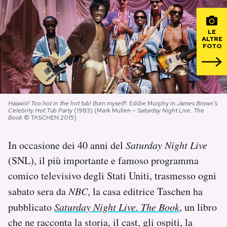
PODCAST
LE
ALTRE
FOTO
NEWSLETTER
I MIEI PREFERITI
Haaaiiii! Too hot in the hot tub! Burn myself!
: Eddie Murphy in
James Brown’s
Celebrity Hot Tub Party
(1983) (Mark Mullen –
Saturday Night Live. The
Book
© TASCHEN 2015)
SHOP
In occasione dei 40 anni del
Saturday Night Live
CALENDARIO
(SNL), il più importante e famoso programma
comico televisivo degli Stati Uniti, trasmesso ogni
AREA PERSONALE
sabato sera da
NBC
, la casa editrice Taschen ha
pubblicato
Saturday Night Live. The Book
, un libro
Area Personale
che ne racconta la storia, il cast, gli ospiti, la
Newsletter