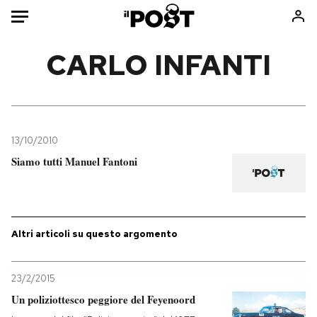
Auto
CARLO INFANTI
HOME
Italia
Moda
Mondo
Libri
13/10/2010
Politica
Consumismi
Siamo tutti Manuel Fantoni
Tecnologia
Storie/Idee
Internet
Ok Boomer!
Scienza
Media
Altri articoli su questo argomento
Cultura
Europa
Economia
Altrecose
23/2/2015
Sport
Mondiali calcio 2026
Un poliziottesco peggiore del Feyenoord