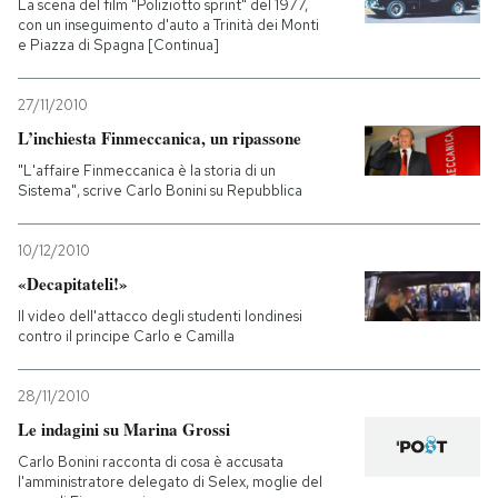
La scena del film "Poliziotto sprint" del 1977,
con un inseguimento d'auto a Trinità dei Monti
PODCAST
e Piazza di Spagna [Continua]
27/11/2010
NEWSLETTER
L’inchiesta Finmeccanica, un ripassone
"L'affaire Finmeccanica è la storia di un
Sistema", scrive Carlo Bonini su Repubblica
I MIEI PREFERITI
10/12/2010
SHOP
«Decapitateli!»
Il video dell'attacco degli studenti londinesi
contro il principe Carlo e Camilla
CALENDARIO
28/11/2010
AREA PERSONALE
Le indagini su Marina Grossi
Entra
Carlo Bonini racconta di cosa è accusata
l'amministratore delegato di Selex, moglie del