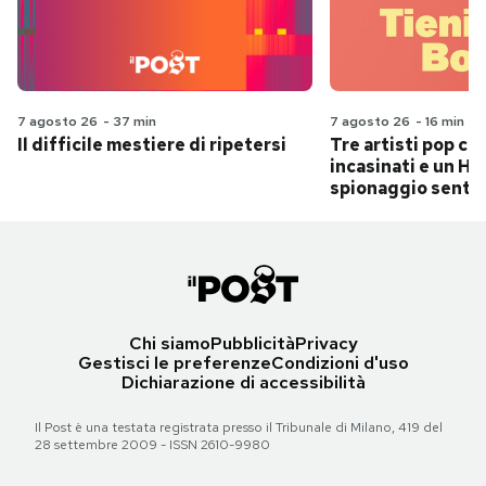
7 agosto 26
-
37 min
7 agosto 26
-
16 min
Il difficile mestiere di ripetersi
Tre artisti pop ch
incasinati e un Hit
spionaggio senti
Chi siamo
Pubblicità
Privacy
Gestisci le preferenze
Condizioni d'uso
Dichiarazione di accessibilità
Il Post è una testata registrata presso il Tribunale di Milano, 419 del
28 settembre 2009 - ISSN 2610-9980