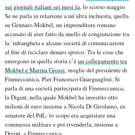
Notifiche mobile
sui giornali italiani sei mesi fa
, lo scorso maggio.
Regala il Post
Se ne parla in relazione a un’altra inchiesta, quella
Hai bisogno di aiuto?
su Gennaro Mokbel, un imprenditore romano
Esci
accusato di aver fatto da anello di congiunzione tra
la ‘ndrangheta e alcune società di comunicazioni
al fine di riciclare denaro sporco. Tra le cose che
emergono in quella storia c’è
un collegamento tra
Mokbel e Marina Grossi
, moglie del presidente di
Finmeccanica, Pier Francesco Guarguaglini. Si
parla di una società partecipata di Finmeccanica,
la Digint, nella quale Mokbel ha investito otto
milioni di euro insieme a Nicola Di Girolamo, ex
senatore del PdL: lo scopo era acquistare una
commessa militare e poi rivenderla, insieme a
Digint, a Finmeccanica.