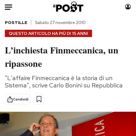
Auto
POSTILLE
Sabato 27 novembre 2010
QUESTO ARTICOLO HA PIÙ DI
15 ANNI
HOME
L’inchiesta Finmeccanica, un
Italia
Moda
ripassone
Mondo
Libri
Politica
Consumismi
"L'affaire Finmeccanica è la storia di un
Tecnologia
Storie/Idee
Sistema", scrive Carlo Bonini su Repubblica
Internet
Ok Boomer!
Scienza
Media
Condividi
Cultura
Europa
Economia
Altrecose
Sport
Mondiali calcio 2026