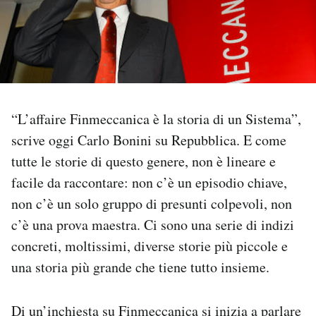
PODCAST
NEWSLETTER
“L’affaire Finmeccanica è la storia di un Sistema”,
I MIEI PREFERITI
scrive oggi Carlo Bonini su Repubblica. E come
tutte le storie di questo genere, non è lineare e
SHOP
facile da raccontare: non c’è un episodio chiave,
non c’è un solo gruppo di presunti colpevoli, non
CALENDARIO
c’è una prova maestra. Ci sono una serie di indizi
concreti, moltissimi, diverse storie più piccole e
AREA PERSONALE
una storia più grande che tiene tutto insieme.
Area Personale
Di un’inchiesta su Finmeccanica
si inizia a parlare
Newsletter