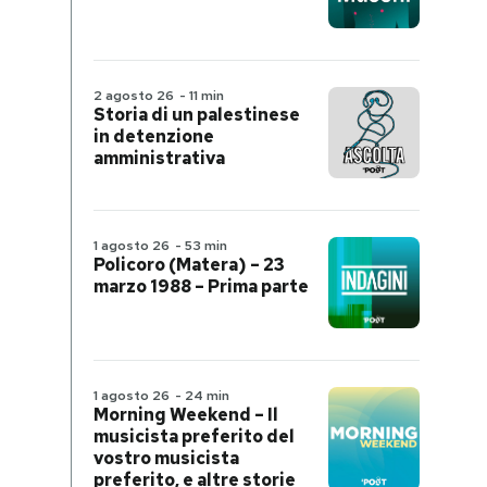
2 agosto 26
-
11 min
Storia di un palestinese
in detenzione
amministrativa
1 agosto 26
-
53 min
Policoro (Matera) – 23
marzo 1988 – Prima parte
1 agosto 26
-
24 min
Morning Weekend – Il
musicista preferito del
vostro musicista
preferito, e altre storie