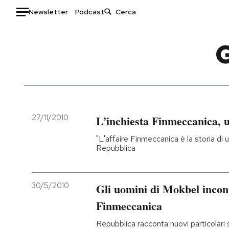
Newsletter
Podcast
Auto
HOME
Italia
Moda
Mondo
Libri
Politica
Consumismi
27/11/2010
L’inchiesta Finmeccanica, 
Tecnologia
Storie/Idee
"L'affaire Finmeccanica è la storia di 
Internet
Ok Boomer!
Repubblica
Scienza
Media
Cultura
Europa
30/5/2010
Gli uomini di Mokbel incont
Economia
Altrecose
Finmeccanica
Sport
Mondiali calcio 2026
Repubblica racconta nuovi particolari s