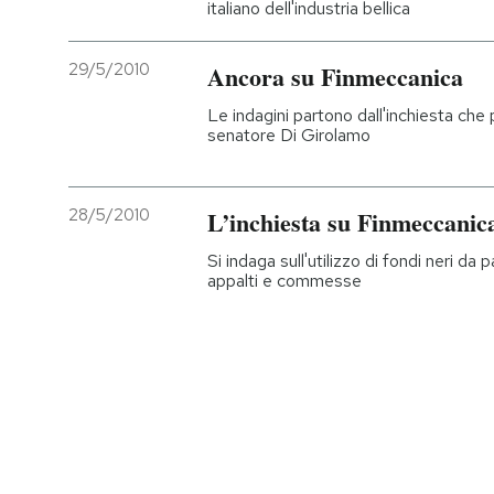
italiano dell'industria bellica
PODCAST
29/5/2010
Ancora su Finmeccanica
Le indagini partono dall'inchiesta che 
NEWSLETTER
senatore Di Girolamo
I MIEI PREFERITI
28/5/2010
L’inchiesta su Finmeccanica
Si indaga sull'utilizzo di fondi neri d
SHOP
appalti e commesse
CALENDARIO
AREA PERSONALE
Entra