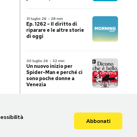
31 luglio 26
-
28 min
Ep. 1262 – Il diritto di
riparare e le altre storie
di oggi
30 luglio 26
-
32 min
Un nuovo inizio per
Spider-Man e perché ci
sono poche donne a
Venezia
essibilità
Abbonati