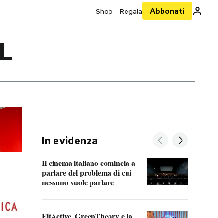
Abbonati
Shop
Regala
L
In evidenza
Il cinema italiano comincia a
A cos
parlare del problema di cui
nessuno vuole parlare
Cosa 
FitActive, GreenTheory e la