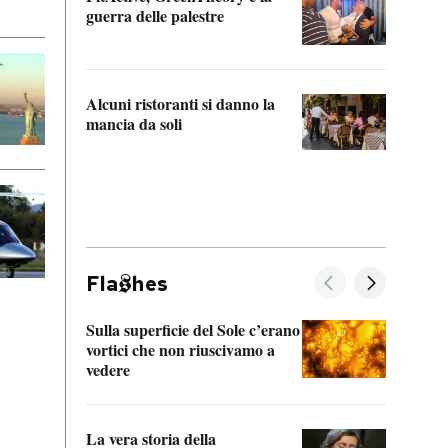
“Odis
guerra delle palestre
Che s
strum
Alcuni ristoranti si danno la
mancia da soli
Fla
hes
Sulla superficie del Sole c’erano
Il fi
vortici che non riuscivamo a
facen
vedere
dentr
La vera storia della
Il vi