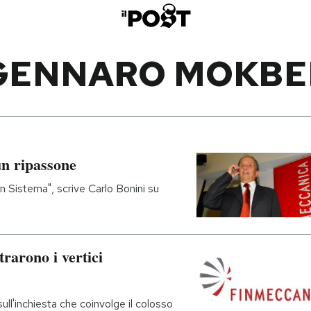
GENNARO MOKBE
un ripassone
un Sistema", scrive Carlo Bonini su
rarono i vertici
ull'inchiesta che coinvolge il colosso