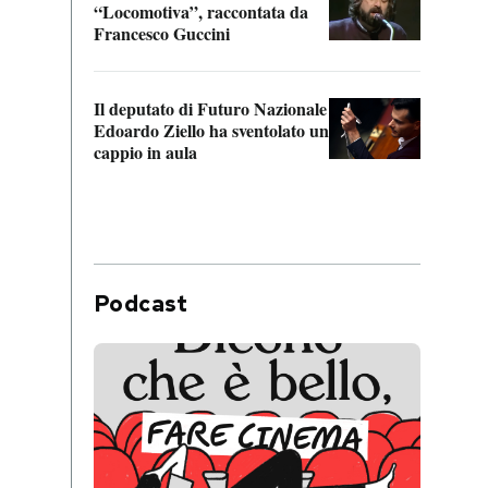
“Locomotiva”, raccontata da
inseg
Francesco Guccini
Khers
Il deputato di Futuro Nazionale
La pl
Edoardo Ziello ha sventolato un
da P
cappio in aula
Podcast