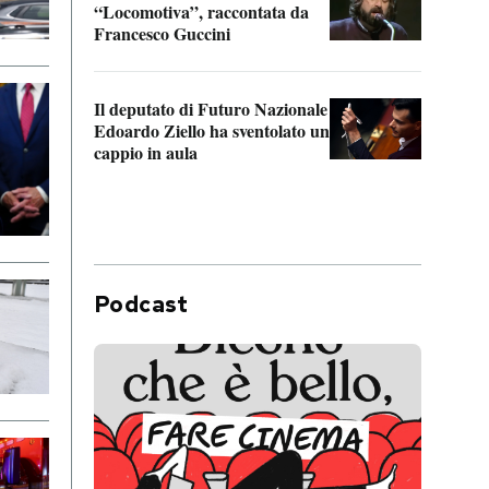
“Locomotiva”, raccontata da
inseg
Francesco Guccini
Khers
Il deputato di Futuro Nazionale
La pl
Edoardo Ziello ha sventolato un
da P
cappio in aula
Podcast