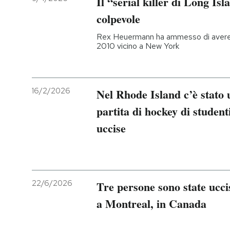
Il “serial killer di Long Isl
colpevole
PODCAST
Rex Heuermann ha ammesso di avere uc
2010 vicino a New York
NEWSLETTER
I MIEI PREFERITI
16/2/2026
Nel Rhode Island c’è stato
partita di hockey di student
SHOP
uccise
CALENDARIO
22/6/2026
Tre persone sono state ucc
AREA PERSONALE
a Montreal, in Canada
Entra