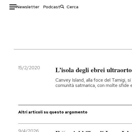
Newsletter
Podcast
Auto
HOME
Italia
Moda
Mondo
Libri
Politica
Consumismi
15/2/2020
L’isola degli ebrei ultraort
Tecnologia
Storie/Idee
Canvey Island, alla foce del Tamigi, 
Internet
Ok Boomer!
comunità satmarica, con molte sfide e
Scienza
Media
Cultura
Europa
Economia
Altrecose
Altri articoli su questo argomento
Sport
Mondiali calcio 2026
9/4/2026