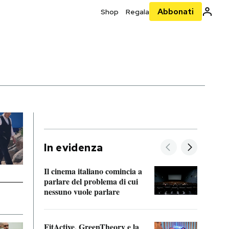
Abbonati
Shop
Regala
In evidenza
Il cinema italiano comincia a
A cos
parlare del problema di cui
nessuno vuole parlare
Cosa 
FitActive, GreenTheory e la