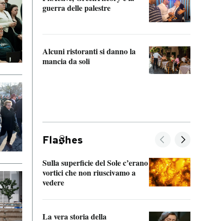
“Odis
guerra delle palestre
Che s
strum
Alcuni ristoranti si danno la
mancia da soli
Fla
hes
Sulla superficie del Sole c’erano
Il fi
vortici che non riuscivamo a
facen
vedere
dentr
La vera storia della
Il vi