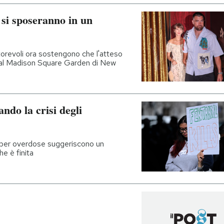
 si sposeranno in un
torevoli ora sostengono che l'atteso
 al Madison Square Garden di New
ando la crisi degli
rti per overdose suggeriscono un
e è finita