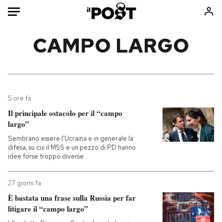
Auto
CAMPO LARGO
HOME
Italia
Moda
Mondo
Libri
5 ore fa
Politica
Consumismi
Il principale ostacolo per il “campo
largo”
Tecnologia
Storie/Idee
Sembrano essere l’Ucraina e in generale la
Internet
Ok Boomer!
difesa, su cui il M5S e un pezzo di PD hanno
Scienza
Media
idee forse troppo diverse
Cultura
Europa
Economia
Altrecose
27 giorni fa
È bastata una frase sulla Russia per far
Sport
Mondiali calcio 2026
litigare il “campo largo”