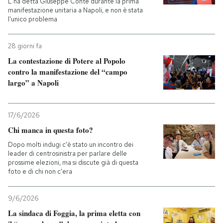
L'ha detta Giuseppe Conte durante la prima
manifestazione unitaria a Napoli, e non è stata
l'unico problema
PODCAST
28 giorni fa
NEWSLETTER
La contestazione di Potere al Popolo
contro la manifestazione del “campo
largo” a Napoli
I MIEI PREFERITI
17/6/2026
SHOP
Chi manca in questa foto?
Dopo molti indugi c'è stato un incontro dei
CALENDARIO
leader di centrosinistra per parlare delle
prossime elezioni, ma si discute già di questa
foto e di chi non c'era
AREA PERSONALE
9/6/2026
Entra
La sindaca di Foggia, la prima eletta con