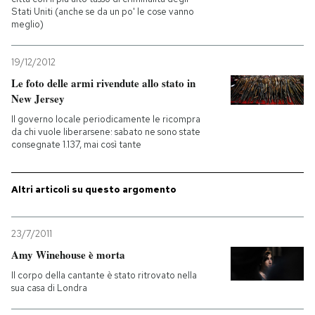
Stati Uniti (anche se da un po' le cose vanno
meglio)
PODCAST
19/12/2012
NEWSLETTER
Le foto delle armi rivendute allo stato in
New Jersey
Il governo locale periodicamente le ricompra
I MIEI PREFERITI
da chi vuole liberarsene: sabato ne sono state
consegnate 1.137, mai così tante
SHOP
Altri articoli su questo argomento
CALENDARIO
23/7/2011
Amy Winehouse è morta
AREA PERSONALE
Il corpo della cantante è stato ritrovato nella
sua casa di Londra
Entra