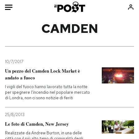
Auto
CAMDEN
HOME
Italia
Moda
Mondo
Libri
10/7/2017
Politica
Consumismi
Un pezzo del Camden Lock Market è
andato a fuoco
Tecnologia
Storie/Idee
I vigili del fuoco hanno lavorato tutta la notte
Internet
Ok Boomer!
per spegnere l'incendio nel popolare mercato
Scienza
Media
di Londra, non ci sono notizie di feriti
Cultura
Europa
Economia
Altrecose
25/8/2013
Le foto di Camden, New Jersey
Sport
Mondiali calcio 2026
Realizzate da Andrew Burton, in una delle
città con il più alto tasso di criminalità degli