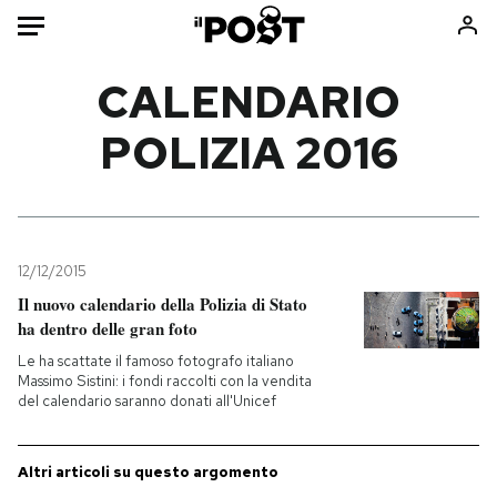
Auto
CALENDARIO
POLIZIA 2016
HOME
Italia
Moda
Mondo
Libri
Politica
Consumismi
12/12/2015
Tecnologia
Storie/Idee
Il nuovo calendario della Polizia di Stato
Internet
Ok Boomer!
ha dentro delle gran foto
Scienza
Media
Le ha scattate il famoso fotografo italiano
Cultura
Europa
Massimo Sistini: i fondi raccolti con la vendita
del calendario saranno donati all'Unicef
Economia
Altrecose
Sport
Mondiali calcio 2026
Altri articoli su questo argomento