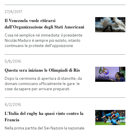
PODCAST
27/4/2017
Il Venezuela vuole ritirarsi
dall’Organizzazione degli Stati Americani
NEWSLETTER
Cosa né semplice né immediata: il presidente
Nicolás Maduro è sempre più isolato, intanto
continuano le proteste dell'opposizione
I MIEI PREFERITI
5/8/2016
SHOP
Questa sera iniziano le Olimpiadi di Rio
Dopo la cerimonia di apertura di stanotte, da
domani cominciano ufficialmente le gare: le
CALENDARIO
cose da sapere per arrivare preparati
6/2/2016
AREA PERSONALE
L’Italia del rugby ha quasi vinto contro la
Francia
Entra
Nella prima partita del Sei Nazioni la nazionale