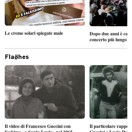
Le creme solari spiegate male
Dopo due anni è camb
concerto più lungo d
Fla
hes
Il particolare rappor
Il video di Francesco Guccini con
Guccini e Lucio Dalla
l’eskimo «a Santa Lucia» nel 1965