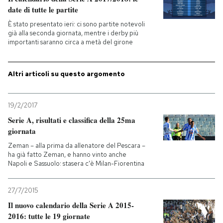
date di tutte le partite
PODCAST
È stato presentato ieri: ci sono partite notevoli
già alla seconda giornata, mentre i derby più
importanti saranno circa a metà del girone
NEWSLETTER
Altri articoli su questo argomento
I MIEI PREFERITI
19/2/2017
SHOP
Serie A, risultati e classifica della 25ma
giornata
Zeman – alla prima da allenatore del Pescara –
CALENDARIO
ha già fatto Zeman, e hanno vinto anche
Napoli e Sassuolo: stasera c'è Milan-Fiorentina
AREA PERSONALE
27/7/2015
Il nuovo calendario della Serie A 2015-
Entra
2016: tutte le 19 giornate