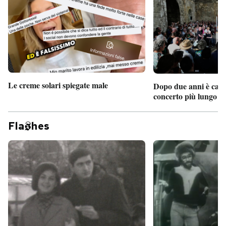
Le creme solari spiegate male
Dopo due anni è camb
concerto più lungo d
Fla
hes