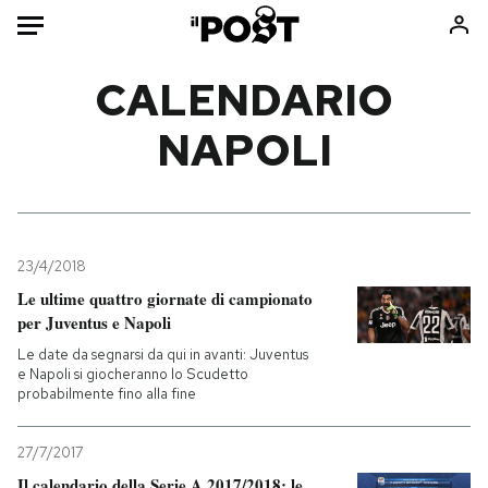
Auto
CALENDARIO
NAPOLI
HOME
Italia
Moda
Mondo
Libri
Politica
Consumismi
23/4/2018
Tecnologia
Storie/Idee
Le ultime quattro giornate di campionato
Internet
Ok Boomer!
per Juventus e Napoli
Scienza
Media
Le date da segnarsi da qui in avanti: Juventus
Cultura
Europa
e Napoli si giocheranno lo Scudetto
probabilmente fino alla fine
Economia
Altrecose
Sport
Mondiali calcio 2026
27/7/2017
Il calendario della Serie A 2017/2018: le