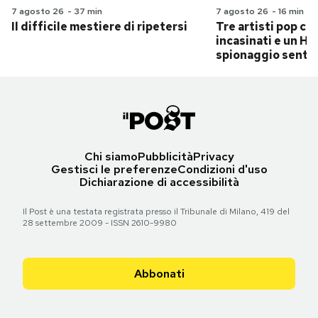
7 agosto 26
-
37 min
7 agosto 26
-
16 min
Il difficile mestiere di ripetersi
Tre artisti pop ch
incasinati e un Hit
spionaggio senti
Chi siamo
Pubblicità
Privacy
Gestisci le preferenze
Condizioni d'uso
Dichiarazione di accessibilità
Il Post è una testata registrata presso il Tribunale di Milano, 419 del
28 settembre 2009 - ISSN 2610-9980
Abbonati