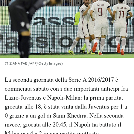
PODCAST
NEWSLETTER
I MIEI PREFERITI
(TIZIANA FABI/AFP/Getty Images)
SHOP
La seconda giornata della Serie A 2016/2017 è
cominciata sabato con i due importanti anticipi fra
CALENDARIO
Lazio-Juventus e Napoli-Milan: la prima partita,
giocata alle 18, è stata vinta dalla Juventus per 1 a
AREA PERSONALE
0 grazie a un gol di Sami Khedira. Nella seconda
invece, giocata alle 20.45, il Napoli ha battuto il
Area Personale
Newsletter
Milan per 4 a 2
in una partita piuttosto