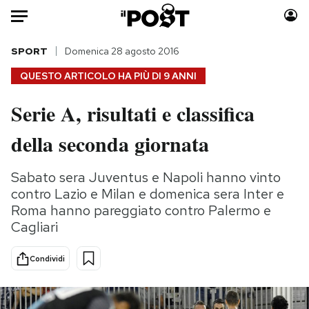
Auto
SPORT
Domenica 28 agosto 2016
QUESTO ARTICOLO HA PIÙ DI
9 ANNI
HOME
Serie A, risultati e classifica
Italia
Moda
della seconda giornata
Mondo
Libri
Politica
Consumismi
Sabato sera Juventus e Napoli hanno vinto
Tecnologia
Storie/Idee
contro Lazio e Milan e domenica sera Inter e
Internet
Ok Boomer!
Roma hanno pareggiato contro Palermo e
Scienza
Media
Cagliari
Cultura
Europa
Economia
Altrecose
Condividi
Sport
Mondiali calcio 2026