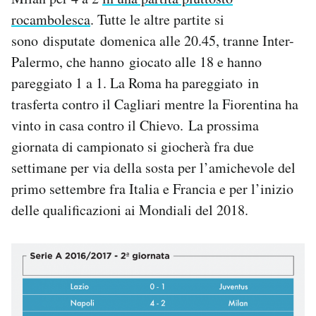
Notifiche mobile
rocambolesca
. Tutte le altre partite si
Regala il Post
sono disputate domenica alle 20.45, tranne Inter-
Hai bisogno di aiuto?
Palermo, che hanno giocato alle 18 e hanno
Esci
pareggiato 1 a 1. La Roma ha pareggiato in
trasferta contro il Cagliari mentre la Fiorentina ha
vinto in casa contro il Chievo. La prossima
giornata di campionato si giocherà fra due
settimane per via della sosta per l’amichevole del
primo settembre fra Italia e Francia e per l’inizio
delle qualificazioni ai Mondiali del 2018.