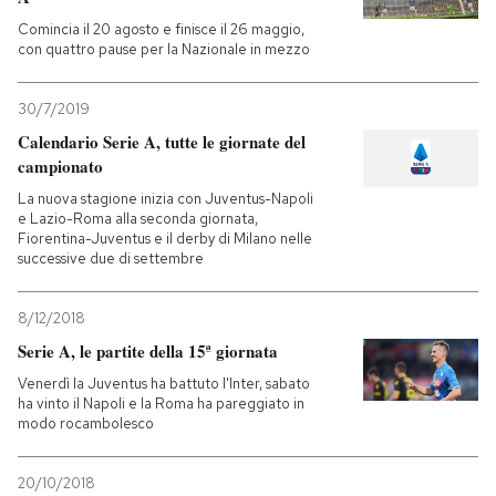
Comincia il 20 agosto e finisce il 26 maggio,
PODCAST
con quattro pause per la Nazionale in mezzo
30/7/2019
NEWSLETTER
Calendario Serie A, tutte le giornate del
campionato
I MIEI PREFERITI
La nuova stagione inizia con Juventus-Napoli
e Lazio-Roma alla seconda giornata,
Fiorentina-Juventus e il derby di Milano nelle
successive due di settembre
SHOP
8/12/2018
CALENDARIO
Serie A, le partite della 15ª giornata
Venerdì la Juventus ha battuto l'Inter, sabato
ha vinto il Napoli e la Roma ha pareggiato in
AREA PERSONALE
modo rocambolesco
Entra
20/10/2018