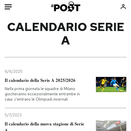
Auto
CALENDARIO SERIE
A
HOME
Italia
Moda
Mondo
Libri
Politica
Consumismi
6/6/2025
Tecnologia
Storie/Idee
Il calendario della Serie A 2025/2026
Internet
Ok Boomer!
Nella prima giornata le squadre di Milano
Scienza
Media
giocheranno eccezionalmente entrambe in
casa: c'entrano le Olimpiadi invernali
Cultura
Europa
Economia
Altrecose
5/7/2023
Sport
Mondiali calcio 2026
Il calendario della nuova stagione di Serie
A