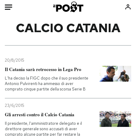
Auto
CALCIO CATANIA
HOME
Italia
Moda
Mondo
Libri
20/8/2015
Politica
Consumismi
Il Catania sarà retrocesso in Lega Pro
Tecnologia
Storie/Idee
L'ha deciso la FIGC dopo che il suo presidente
Antonio Pulvirenti ha ammesso di aver
Internet
Ok Boomer!
comprato cinque partite della scorsa Serie B
Scienza
Media
Cultura
Europa
23/6/2015
Economia
Altrecose
Gli arresti contro il Calcio Catania
Sport
Mondiali calcio 2026
Il presidente, l'amministratore delegato e il
direttore generale sono accusati di aver
comprato alcune partite per far restare la