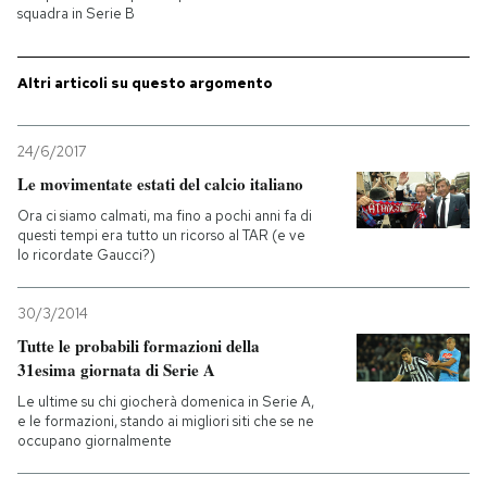
squadra in Serie B
PODCAST
Altri articoli su questo argomento
NEWSLETTER
24/6/2017
Le movimentate estati del calcio italiano
I MIEI PREFERITI
Ora ci siamo calmati, ma fino a pochi anni fa di
questi tempi era tutto un ricorso al TAR (e ve
lo ricordate Gaucci?)
SHOP
30/3/2014
CALENDARIO
Tutte le probabili formazioni della
31esima giornata di Serie A
AREA PERSONALE
Le ultime su chi giocherà domenica in Serie A,
e le formazioni, stando ai migliori siti che se ne
occupano giornalmente
Entra