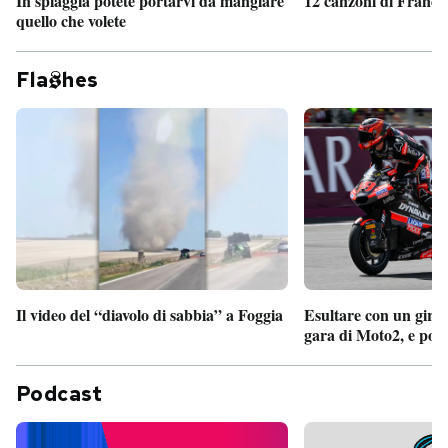
In spiaggia potete portarvi da mangiare
12 canzoni di France
quello che volete
Fla
hes
Il video del “diavolo di sabbia” a Foggia
Esultare con un giro 
gara di Moto2, e poi
Podcast