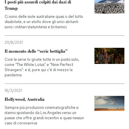
I posti più assurdi colpiti dai dazi di
Trump
PODCAST
Ci sono delle isole australiane quasi o del tutto
disabitate, e un atollo dove gli unici abitanti
sono i militari statunitensi e britannici
NEWSLETTER
20/8/2021
I MIEI PREFERITI
Il momento delle “serie bottiglia”
Cioè le serie tv girate tutte in un posto solo,
come “The White Lotus” e “Nine Perfect
SHOP
Strangers”: e sì, pure qui c'è di mezzo la
pandemia
CALENDARIO
16/3/2021
Hollywood, Australia
AREA PERSONALE
Sempre più produzioni cinematografiche si
stanno spostando da Los Angeles verso un
paese che offre grandi incentivi e quasi nessun
Entra
caso di coronavirus