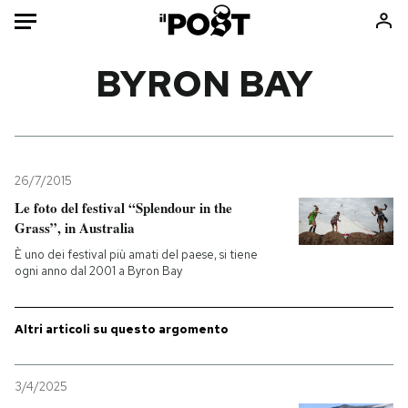
Auto
BYRON BAY
HOME
Italia
Moda
Mondo
Libri
26/7/2015
Politica
Consumismi
Le foto del festival “Splendour in the
Grass”, in Australia
Tecnologia
Storie/Idee
È uno dei festival più amati del paese, si tiene
Internet
Ok Boomer!
ogni anno dal 2001 a Byron Bay
Scienza
Media
Cultura
Europa
Altri articoli su questo argomento
Economia
Altrecose
Sport
Mondiali calcio 2026
3/4/2025