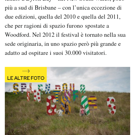
Notifiche mobile
più a sud di Brisbane – con l’unica eccezione di
Regala il Post
due edizioni, quella del 2010 e quella del 2011,
Hai bisogno di aiuto?
che per ragioni di spazio furono spostate a
Esci
Woodford. Nel 2012 il festival è tornato nella sua
sede originaria, in uno spazio però più grande e
adatto ad ospitare i suoi 30.000 visitatori.