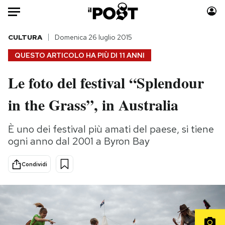
Auto
CULTURA
Domenica 26 luglio 2015
QUESTO ARTICOLO HA PIÙ DI
11 ANNI
HOME
Le foto del festival “Splendour
Italia
Moda
in the Grass”, in Australia
Mondo
Libri
Politica
Consumismi
È uno dei festival più amati del paese, si tiene
Tecnologia
Storie/Idee
ogni anno dal 2001 a Byron Bay
Internet
Ok Boomer!
Scienza
Media
Condividi
Cultura
Europa
Economia
Altrecose
Sport
Mondiali calcio 2026