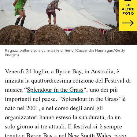
LE
ALTRE
PODCAST
FOTO
NEWSLETTER
Ragazzi ballano su alcune balle di fieno (Cassandra Hannagan/Getty
I MIEI PREFERITI
Images)
Venerdì 24 luglio, a Byron Bay, in Australia, è
SHOP
iniziata la quattordicesima edizione del Festival di
musica “
Splendour in the Grass
“, uno dei più
CALENDARIO
importanti nel paese. “Splendour in the Grass” è
nato nel 2001, e nel corso degli anni gli
AREA PERSONALE
organizzatori hanno esteso la sua durata, da un
solo giorno ai tre attuali. Il festival si è sempre
Area Personale
tenuto a Byron Bay – nel New South Wales, poco
Newsletter