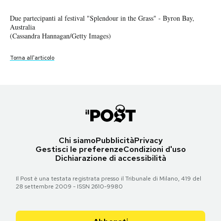
Notifiche mobile
Partecipanti al festival "Splendour in the Grass" - Byron Bay, Australia
Due partecipanti al festival "Splendour in the Grass" - Byron Bay,
Monte Morgan dei "Client Liaison" a uno dei concerti del festival
Regala il Post
(Cassandra Hannagan/Getty Images)
Australia
"Splendour in the Grass" - Byron Bay, Australia
Hai bisogno di aiuto?
(Cassandra Hannagan/Getty Images)
(Cassandra Hannagan/Getty Images)
Esci
Torna all'articolo
Torna all'articolo
Torna all'articolo
Chi siamo
Pubblicità
Privacy
Gestisci le preferenze
Condizioni d'uso
Dichiarazione di accessibilità
Il Post è una testata registrata presso il Tribunale di Milano, 419 del
28 settembre 2009 - ISSN 2610-9980