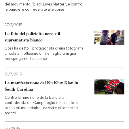
del movimento "Black Lives Matter", e contro
le bandiere confederate alle corse
PODCAST
27/7/2015
NEWSLETTER
La foto del poliziotto nero e il
suprematista bianco
Cosa ha detto il protagonista di una fotografia
I MIEI PREFERITI
circolata moltissimo online negli ultimi giorni
per spiegarne il successo
SHOP
19/7/2015
La manifestazione del Ku Klux Klan in
CALENDARIO
South Carolina
Contro la rimozione della bandiera
confederata dal Campidoglio dello stato: si
AREA PERSONALE
sono visti molti simboli nazisti e ci sono stati
scontri
Entra
2/7/2015