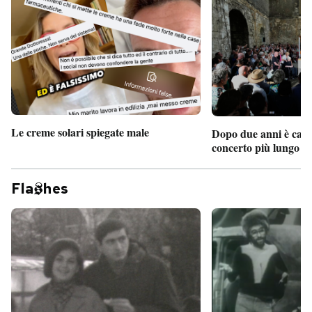
Le creme solari spiegate male
Dopo due anni è camb
concerto più lungo d
Fla
hes