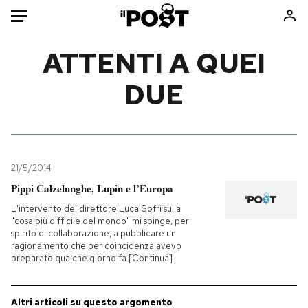
Auto
ATTENTI A QUEI
DUE
HOME
Italia
Moda
Mondo
Libri
Politica
Consumismi
21/5/2014
Tecnologia
Storie/Idee
Pippi Calzelunghe, Lupin e l’Europa
Internet
Ok Boomer!
L'intervento del direttore Luca Sofri sulla
Scienza
Media
"cosa più difficile del mondo" mi spinge, per
spirito di collaborazione, a pubblicare un
Cultura
Europa
ragionamento che per coincidenza avevo
Economia
Altrecose
preparato qualche giorno fa [Continua]
Sport
Mondiali calcio 2026
Altri articoli su questo argomento