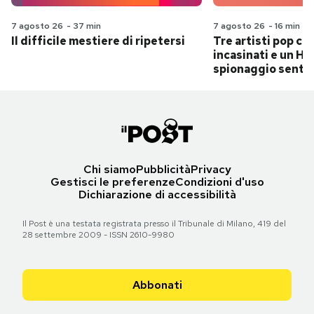
7 agosto 26
-
37 min
7 agosto 26
-
16 min
Il difficile mestiere di ripetersi
Tre artisti pop ch
incasinati e un Hit
spionaggio senti
Chi siamo
Pubblicità
Privacy
Gestisci le preferenze
Condizioni d'uso
Dichiarazione di accessibilità
Il Post è una testata registrata presso il Tribunale di Milano, 419 del
28 settembre 2009 - ISSN 2610-9980
Abbonati