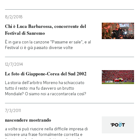
PODCAST
8/2/2018
Chi è Luca Barbarossa, concorrente del
Festival di Sanremo
NEWSLETTER
È in gara con la canzone "Passame er sale", e al
Festival ci è già passato diverse volte
I MIEI PREFERITI
12/7/2014
Le foto di Giappone-Corea del Sud 2002
SHOP
La storia dell'arbitro Moreno ha schiacciato
tutto il resto: ma fu davvero un brutto
Mondiale? O siamo noi a raccontarcela così?
CALENDARIO
7/3/2011
AREA PERSONALE
nascondere mostrando
Entra
a volte si può riuscire nella difficile impresa di
scrivere una frase formalmente corretta e