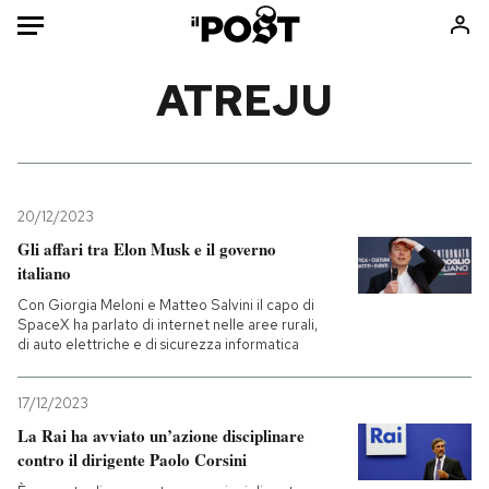
Auto
ATREJU
HOME
Italia
Moda
Mondo
Libri
20/12/2023
Politica
Consumismi
Gli affari tra Elon Musk e il governo
italiano
Tecnologia
Storie/Idee
Con Giorgia Meloni e Matteo Salvini il capo di
Internet
Ok Boomer!
SpaceX ha parlato di internet nelle aree rurali,
Scienza
Media
di auto elettriche e di sicurezza informatica
Cultura
Europa
Economia
Altrecose
17/12/2023
La Rai ha avviato un’azione disciplinare
Sport
Mondiali calcio 2026
contro il dirigente Paolo Corsini