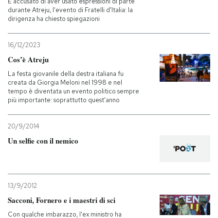
È accusato di aver usato espressioni di parte
durante Atreju, l'evento di Fratelli d’Italia: la
dirigenza ha chiesto spiegazioni
PODCAST
16/12/2023
NEWSLETTER
Cos’è Atreju
La festa giovanile della destra italiana fu
creata da Giorgia Meloni nel 1998 e nel
I MIEI PREFERITI
tempo è diventata un evento politico sempre
più importante: soprattutto quest'anno
SHOP
20/9/2014
Un selfie con il nemico
CALENDARIO
AREA PERSONALE
13/9/2012
Sacconi, Fornero e i maestri di sci
Entra
Con qualche imbarazzo, l'ex ministro ha