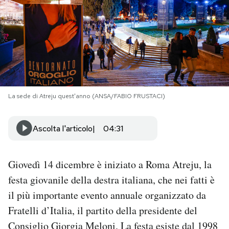
PODCAST
NEWSLETTER
I MIEI PREFERITI
La sede di Atreju quest'anno (ANSA/FABIO FRUSTACI)
SHOP
Ascolta l'articolo
04:31
CALENDARIO
Giovedì 14 dicembre è iniziato a Roma Atreju, la
festa giovanile della destra italiana, che nei fatti è
AREA PERSONALE
il più importante evento annuale organizzato da
Fratelli d’Italia, il partito della presidente del
Area Personale
Consiglio Giorgia Meloni. La festa esiste dal 1998
Newsletter