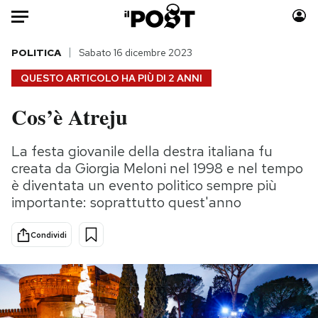
Auto
POLITICA
Sabato 16 dicembre 2023
QUESTO ARTICOLO HA PIÙ DI
2 ANNI
HOME
Cos’è Atreju
Italia
Moda
Mondo
Libri
La festa giovanile della destra italiana fu
Politica
Consumismi
creata da Giorgia Meloni nel 1998 e nel tempo
Tecnologia
Storie/Idee
è diventata un evento politico sempre più
importante: soprattutto quest'anno
Internet
Ok Boomer!
Scienza
Media
Condividi
Cultura
Europa
Economia
Altrecose
Sport
Mondiali calcio 2026