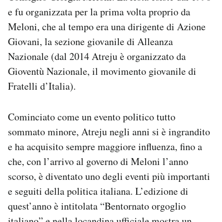
Notifiche mobile
e fu organizzata per la prima volta proprio da
Regala il Post
Meloni, che al tempo era una dirigente di Azione
Hai bisogno di aiuto?
Giovani, la sezione giovanile di Alleanza
Esci
Nazionale (dal 2014 Atreju è organizzato da
Gioventù Nazionale, il movimento giovanile di
Fratelli d’Italia).
Cominciato come un evento politico tutto
sommato minore, Atreju negli anni si è ingrandito
e ha acquisito sempre maggiore influenza, fino a
che, con l’arrivo al governo di Meloni l’anno
scorso, è diventato uno degli eventi più importanti
e seguiti della politica italiana. L’edizione di
quest’anno è intitolata “Bentornato orgoglio
italiano” e nella locandina ufficiale mostra un