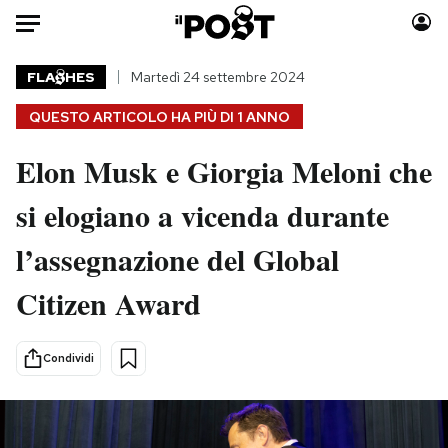
Auto
FLA
HES
Martedì 24 settembre 2024
QUESTO ARTICOLO HA PIÙ DI
1 ANNO
HOME
Elon Musk e Giorgia Meloni che
Italia
Moda
Mondo
Libri
si elogiano a vicenda durante
Politica
Consumismi
l’assegnazione del Global
Tecnologia
Storie/Idee
Internet
Ok Boomer!
Citizen Award
Scienza
Media
Cultura
Europa
Condividi
Economia
Altrecose
Sport
Mondiali calcio 2026