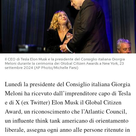
PODCAST
NEWSLETTER
I MIEI PREFERITI
Il CEO di Tesla Elon Musk e la presidente del Consiglio italiana Giorgia
Meloni durante la cerimonia dei Global Citizen Awards a New York, 23
settembre 2024 (AP Photo/Michelle Farsi)
SHOP
Lunedì la presidente del Consiglio italiana Giorgia
Meloni ha ricevuto dall’imprenditore capo di Tesla
CALENDARIO
e di X (ex Twitter) Elon Musk il Global Citizen
Award, un riconoscimento che l’Atlantic Council,
AREA PERSONALE
un influente think tank americano di orientamento
Area Personale
liberale, assegna ogni anno alle persone ritenute in
Newsletter