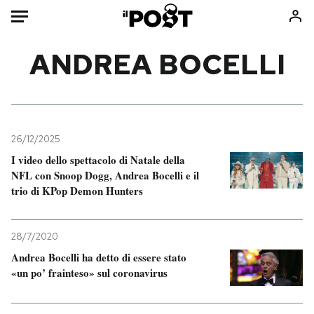
Auto
ANDREA BOCELLI
HOME
Italia
Moda
Mondo
Libri
26/12/2025
Politica
Consumismi
I video dello spettacolo di Natale della
NFL con Snoop Dogg, Andrea Bocelli e il
Tecnologia
Storie/Idee
trio di KPop Demon Hunters
Internet
Ok Boomer!
Scienza
Media
28/7/2020
Cultura
Europa
Andrea Bocelli ha detto di essere stato
Economia
Altrecose
«un po’ frainteso» sul coronavirus
Sport
Mondiali calcio 2026