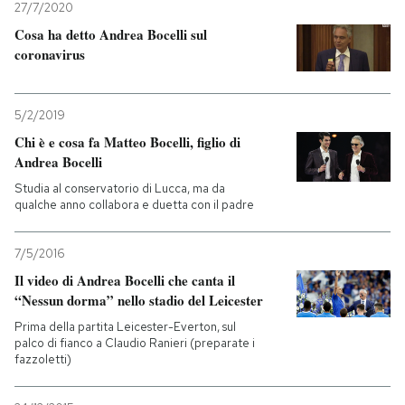
27/7/2020
Cosa ha detto Andrea Bocelli sul
PODCAST
coronavirus
NEWSLETTER
5/2/2019
Chi è e cosa fa Matteo Bocelli, figlio di
I MIEI PREFERITI
Andrea Bocelli
Studia al conservatorio di Lucca, ma da
qualche anno collabora e duetta con il padre
SHOP
7/5/2016
CALENDARIO
Il video di Andrea Bocelli che canta il
“Nessun dorma” nello stadio del Leicester
Prima della partita Leicester-Everton, sul
AREA PERSONALE
palco di fianco a Claudio Ranieri (preparate i
fazzoletti)
Entra