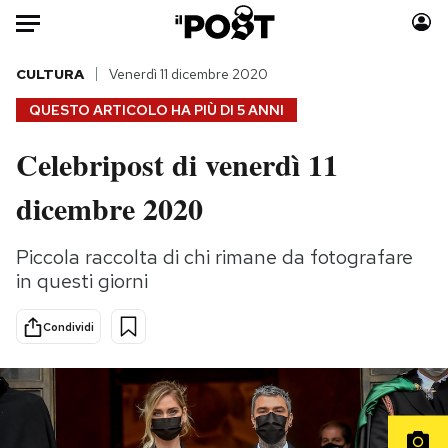
Auto
CULTURA
Venerdì 11 dicembre 2020
QUESTO ARTICOLO HA PIÙ DI
5 ANNI
HOME
Celebripost di venerdì 11
Italia
Moda
dicembre 2020
Mondo
Libri
Politica
Consumismi
Piccola raccolta di chi rimane da fotografare
Tecnologia
Storie/Idee
in questi giorni
Internet
Ok Boomer!
Scienza
Media
Condividi
Cultura
Europa
Economia
Altrecose
Sport
Mondiali calcio 2026