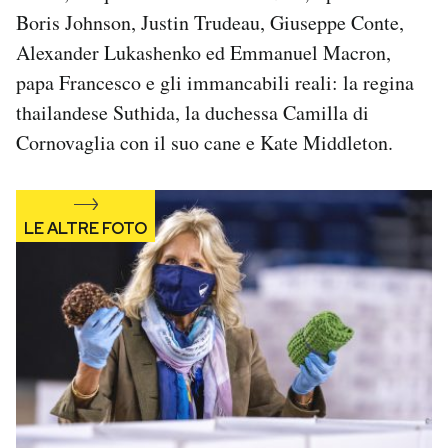
Notifiche mobile
Boris Johnson, Justin Trudeau, Giuseppe Conte,
Regala il Post
Alexander Lukashenko ed Emmanuel Macron,
Hai bisogno di aiuto?
papa Francesco e gli immancabili reali: la regina
Esci
thailandese Suthida, la duchessa Camilla di
Cornovaglia con il suo cane e Kate Middleton.