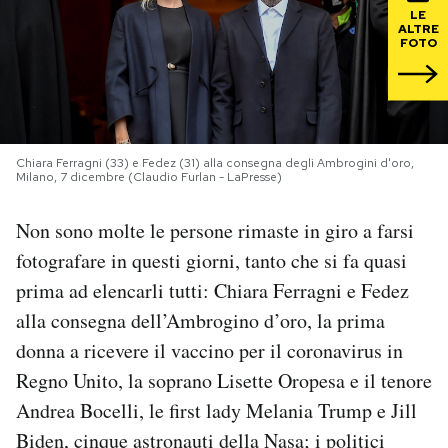
LE
ALTRE
PODCAST
FOTO
NEWSLETTER
Chiara Ferragni (33) e Fedez (31) alla consegna degli Ambrogini d'oro,
I MIEI PREFERITI
Milano, 7 dicembre (Claudio Furlan - LaPresse)
Non sono molte le persone rimaste in giro a farsi
SHOP
fotografare in questi giorni, tanto che si fa quasi
prima ad elencarli tutti: Chiara Ferragni e Fedez
CALENDARIO
alla consegna dell’Ambrogino d’oro, la prima
donna a ricevere il vaccino per il coronavirus in
AREA PERSONALE
Regno Unito, la soprano Lisette Oropesa e il tenore
Andrea Bocelli, le first lady Melania Trump e Jill
Area Personale
Biden, cinque astronauti della Nasa; i politici
Newsletter