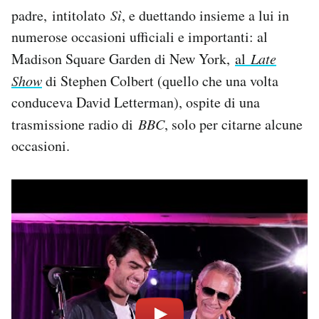
Notifiche mobile
padre, intitolato
Sì
, e duettando insieme a lui in
Regala il Post
numerose occasioni ufficiali e importanti: al
Hai bisogno di aiuto?
Madison Square Garden di New York,
al
Late
Esci
Show
di Stephen Colbert (quello che una volta
conduceva David Letterman), ospite di una
trasmissione radio di
BBC
, solo per citarne alcune
occasioni.