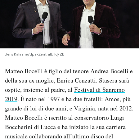
PODCAST
NEWSLETTER
I MIEI PREFERITI
Jens Kalaene/dpa-Zentralbild/ZB
Matteo Bocelli è figlio del tenore Andrea Bocelli e
SHOP
della sua ex moglie, Enrica Cenzatti. Stasera sarà
ospite, insieme al padre, al
Festival di Sanremo
CALENDARIO
2019
. È nato nel 1997 e ha due fratelli: Amos, più
grande di lui di due anni, e Virginia, nata nel 2012.
AREA PERSONALE
Matteo Bocelli è iscritto al conservatorio Luigi
Boccherini di Lucca e ha iniziato la sua carriera
Area Personale
musicale collaborando all’ultimo disco del
Newsletter