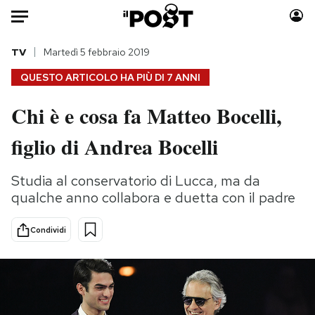
Auto
TV
Martedì 5 febbraio 2019
QUESTO ARTICOLO HA PIÙ DI
7 ANNI
HOME
Chi è e cosa fa Matteo Bocelli,
Italia
Moda
figlio di Andrea Bocelli
Mondo
Libri
Politica
Consumismi
Studia al conservatorio di Lucca, ma da
Tecnologia
Storie/Idee
qualche anno collabora e duetta con il padre
Internet
Ok Boomer!
Scienza
Media
Condividi
Cultura
Europa
Economia
Altrecose
Sport
Mondiali calcio 2026