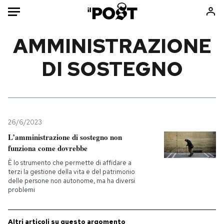
Auto
AMMINISTRAZIONE
DI SOSTEGNO
HOME
Italia
Moda
Mondo
Libri
Politica
Consumismi
26/6/2023
Tecnologia
Storie/Idee
L’amministrazione di sostegno non
Internet
Ok Boomer!
funziona come dovrebbe
Scienza
Media
È lo strumento che permette di affidare a
Cultura
Europa
terzi la gestione della vita e del patrimonio
delle persone non autonome, ma ha diversi
Economia
Altrecose
problemi
Sport
Mondiali calcio 2026
Altri articoli su questo argomento