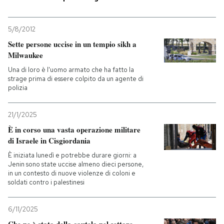
PODCAST
5/8/2012
Sette persone uccise in un tempio sikh a
NEWSLETTER
Milwaukee
Una di loro è l'uomo armato che ha fatto la
strage prima di essere colpito da un agente di
I MIEI PREFERITI
polizia
21/1/2025
SHOP
È in corso una vasta operazione militare
di Israele in Cisgiordania
CALENDARIO
È iniziata lunedì e potrebbe durare giorni: a
Jenin sono state uccise almeno dieci persone,
in un contesto di nuove violenze di coloni e
soldati contro i palestinesi
AREA PERSONALE
Entra
6/11/2025