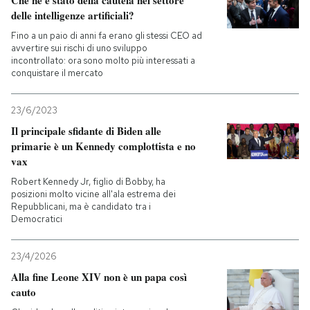
Che ne è stato della cautela nel settore
delle intelligenze artificiali?
Fino a un paio di anni fa erano gli stessi CEO ad
avvertire sui rischi di uno sviluppo
incontrollato: ora sono molto più interessati a
conquistare il mercato
23/6/2023
Il principale sfidante di Biden alle
primarie è un Kennedy complottista e no
vax
Robert Kennedy Jr, figlio di Bobby, ha
posizioni molto vicine all'ala estrema dei
Repubblicani, ma è candidato tra i
Democratici
23/4/2026
Alla fine Leone XIV non è un papa così
cauto