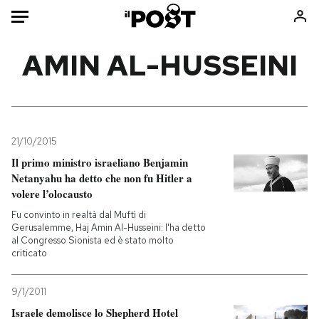
Auto
AMIN AL-HUSSEINI
HOME
Italia
Moda
Mondo
Libri
21/10/2015
Politica
Consumismi
Il primo ministro israeliano Benjamin
Netanyahu ha detto che non fu Hitler a
Tecnologia
Storie/Idee
volere l’olocausto
Internet
Ok Boomer!
Fu convinto in realtà dal Muftì di
Scienza
Media
Gerusalemme, Haj Amin Al-Husseini: l'ha detto
al Congresso Sionista ed è stato molto
Cultura
Europa
criticato
Economia
Altrecose
Sport
Mondiali calcio 2026
9/1/2011
Israele demolisce lo Shepherd Hotel