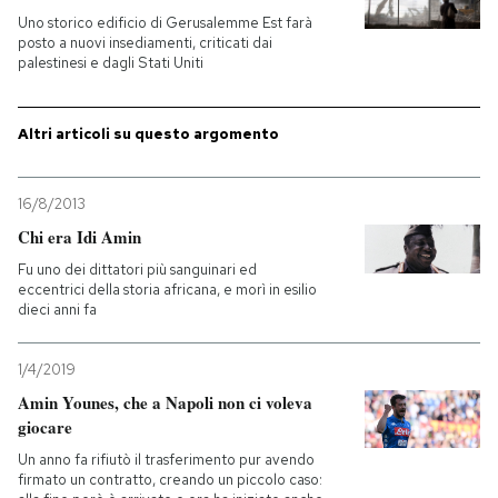
Uno storico edificio di Gerusalemme Est farà
posto a nuovi insediamenti, criticati dai
PODCAST
palestinesi e dagli Stati Uniti
NEWSLETTER
Altri articoli su questo argomento
I MIEI PREFERITI
16/8/2013
Chi era Idi Amin
SHOP
Fu uno dei dittatori più sanguinari ed
eccentrici della storia africana, e morì in esilio
dieci anni fa
CALENDARIO
1/4/2019
Amin Younes, che a Napoli non ci voleva
AREA PERSONALE
giocare
Entra
Un anno fa rifiutò il trasferimento pur avendo
firmato un contratto, creando un piccolo caso: