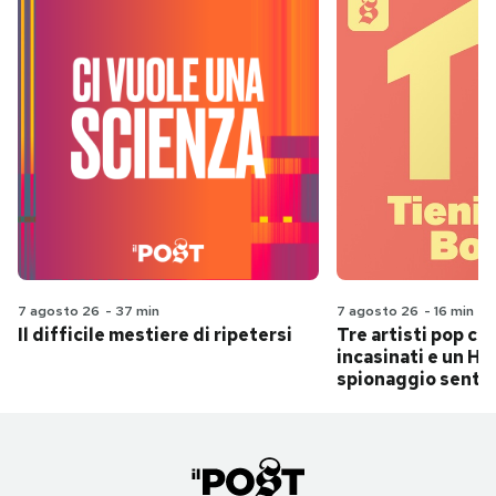
7 agosto 26
-
37 min
7 agosto 26
-
16 min
Il difficile mestiere di ripetersi
Tre artisti pop ch
incasinati e un Hit
spionaggio senti