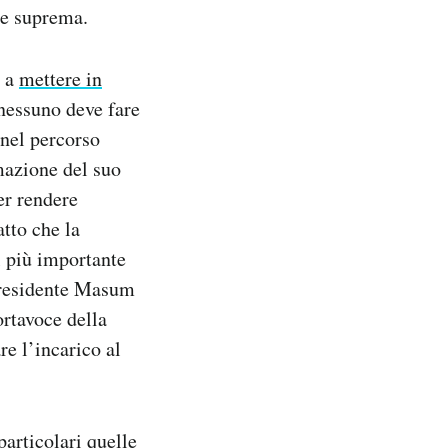
te suprema.
, a
mettere in
 nessuno deve fare
 nel percorso
mazione del suo
er rendere
tto che la
l più importante
 presidente Masum
ortavoce della
re l’incarico al
particolari quelle