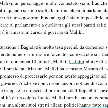
Maliki, un personaggio molto contestato sia in Iraq che 
atti, quando si sono svolte le ultime elezioni parlamentar
e un nuovo governo. Fino ad oggi è stato impossibile, 
terne al parlamento e a quelle tra gli stessi partiti sciit
sì è rimasto in carica il governo di Maliki.
tuazione a Baghdad è molto tesa perché, da domenica ser
erate numerose milizie e forze di sicurezza che si ritie
ata di domenica 10, infatti, Maliki,
ha fatto
alla tv di s
o il presidente Masum. Maliki ha accusato Masum di ave
 promesso di processarlo per non averlo appoggiato nel 
governo. Anche se non ci sono ancora notizie di scontri
e truppe e le minacce al presidente dell Repubblica av
ibilità di un colpo di stato. Maliki non ha ancora comm
m, ma alcuni suoi stretti alleati politici
hanno fatto sa