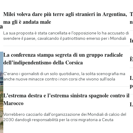
Milei voleva dare più terre agli stranieri in Argentina,
T
ma gli è andata male
n
a
La sua proposta è stata cancellata e l’opposizione lo ha accusato di
svendere il paese, cavalcando il patriottismo emerso per i Mondiali
I
La conferenza stampa segreta di un gruppo radicale
È
dell’indipendentismo della Corsica
C'erano i giornalisti di un solo quotidiano, la solita scenografia ma
L
anche nuove minacce contro i non corsi che vivono sull'isola
p
L’estrema destra e l’estrema sinistra spagnole contro il
Marocco
L
Vorrebbero cacciarlo dall’organizzazione dei Mondiali di calcio del
2030 dandogli responsabilità per la crisi migratoria a Ceuta