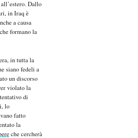
all’estero. Dallo
i, in Iraq è
anche a causa
i che formano la
a, in tutta la
ne siano fedeli a
tato un discorso
r violato la
tentativo di
, lo
evano fatto
entato la
pere
che cercherà