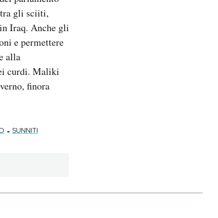
a gli sciiti,
 in Iraq. Anche gli
ioni e permettere
e alla
ei curdi. Maliki
verno, finora
-
CO
SUNNITI