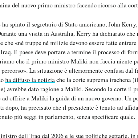
mina del nuovo primo ministro facendo ricorso alla cor
 ha spinto il segretario di Stato americano, John Kerry
urante una visita in Australia, Kerry ha dichiarato che
a e che «né truppe né milizie devono essere fatte entrare
Iraq. Il paese deve portare a termine il processo di for
riamo che il primo ministro Maliki non faccia niente p
 percorso». La situazione è ulteriormente confusa dal fa
ato
ha diffuso la notizia
che la corte suprema irachena (i
se) avrebbe dato ragione a Maliki. Secondo la corte il
 ad offrire a Maliki la guida di un nuovo governo. Un p
i dopo, ha precisato che il presidente è tenuto ad affida
tenuto più seggi in parlamento, senza specificare quale.
istro dell’Iraq dal 2006 e le sue politiche settarie, in 