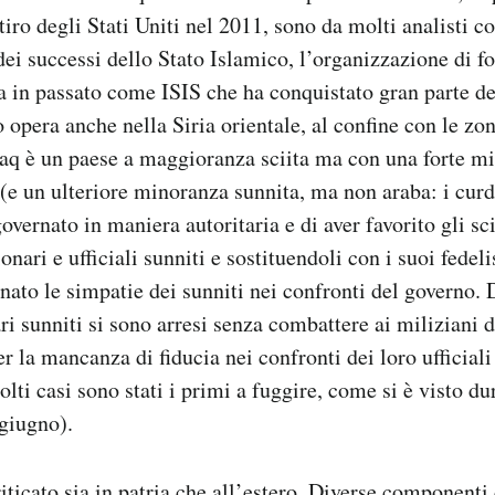
itiro degli Stati Uniti nel 2011, sono da molti analisti c
dei successi dello Stato Islamico, l’organizzazione di f
a in passato come ISIS che ha conquistato gran parte de
 opera anche nella Siria orientale, al confine con le zon
raq è un paese a maggioranza sciita ma con una forte m
 (e un ulteriore minoranza sunnita, ma non araba: i curd
overnato in maniera autoritaria e di aver favorito gli sc
nari e ufficiali sunniti e sostituendoli con i suoi fedel
enato le simpatie dei sunniti nei confronti del governo. 
ri sunniti si sono arresi senza combattere ai miliziani d
 la mancanza di fiducia nei confronti dei loro ufficiali 
olti casi sono stati i primi a fuggire, come si è visto d
 giugno).
iticato sia in patria che all’estero. Diverse componenti