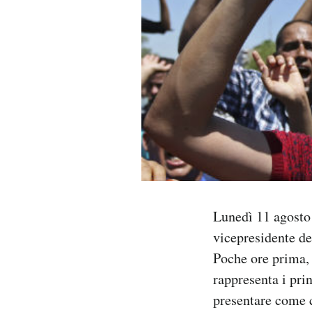
PODCAST
NEWSLETTER
I MIEI PREFERITI
SHOP
CALENDARIO
Lunedì 11 agosto 
vicepresidente de
Poche ore prima, 
AREA PERSONALE
rappresenta i prin
Area Personale
presentare come c
Newsletter