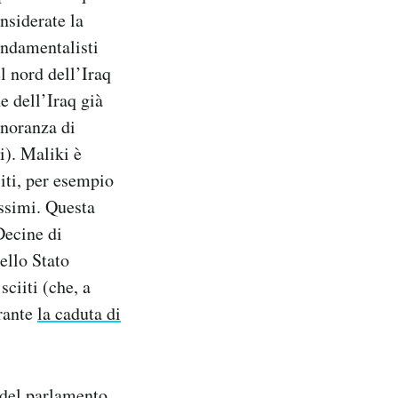
onsiderate la
ondamentalisti
l nord dell’Iraq
e dell’Iraq già
inoranza di
i). Maliki è
iiti, per esempio
issimi. Questa
Decine di
ello Stato
sciiti (che, a
urante
la caduta di
 del parlamento