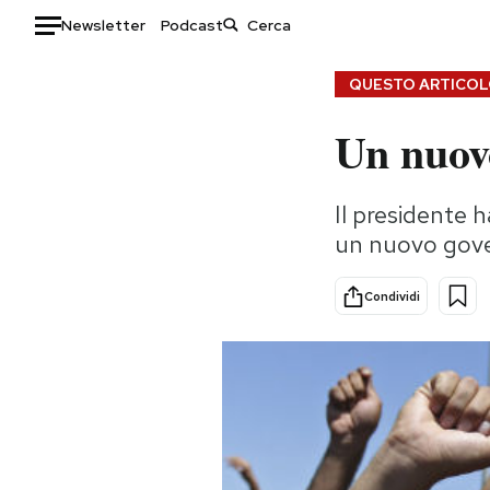
Newsletter
Podcast
Auto
QUESTO ARTICOLO
Un nuov
HOME
Italia
Moda
Il presidente 
Mondo
Libri
un nuovo gove
Politica
Consumismi
Tecnologia
Storie/Idee
Condividi
Internet
Ok Boomer!
Scienza
Media
Cultura
Europa
Economia
Altrecose
Sport
Mondiali calcio 2026