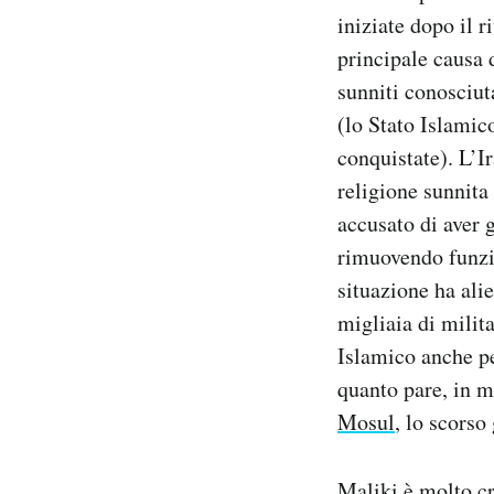
iniziate dopo il r
principale causa 
sunniti conosciut
(lo Stato Islamico
conquistate). L’I
religione sunnita
accusato di aver g
rimuovendo funzio
situazione ha ali
migliaia di milita
Islamico anche per
quanto pare, in m
Mosul
, lo scorso
Maliki è molto cr