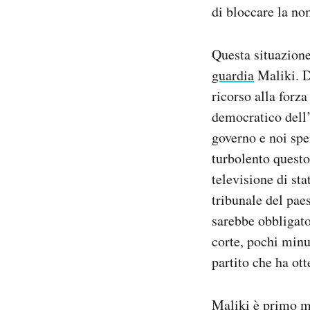
di bloccare la no
Questa situazione
guardia
Maliki. D
ricorso alla forz
democratico dell’
governo e noi spe
turbolento questo
televisione di st
tribunale del pae
sarebbe obbligato
corte, pochi minut
partito che ha ot
Maliki è primo min