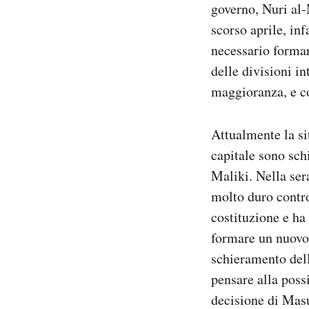
governo, Nuri al-
Notifiche mobile
scorso aprile, inf
Regala il Post
Hai bisogno di aiuto?
necessario formar
Esci
delle divisioni in
maggioranza, e co
Attualmente la si
capitale sono schi
Maliki. Nella ser
molto duro contr
costituzione e ha
formare un nuovo 
schieramento dell
pensare alla poss
decisione di Masu