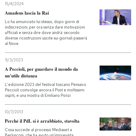
15/4/2024
Amadeus lascia la Rai
PODCAST
Lo ha annunciato lui stesso, dopo giorni di
indiscrezioni, per ora senza dare motivazioni
NEWSLETTER
ufficiali e senza dire dove andrà: secondo
diverse ricostruzioni uscite sui giornali passerà
al Nove
I MIEI PREFERITI
9/3/2023
A Peccioli, per guardare il mondo da
SHOP
un’utile distanza
L'edizione 2023 del festival toscano Pensavo
Peccioli coinvolge ancora il Post e moltissimi
CALENDARIO
ospiti, e una mostra di Emiliano Ponzi
AREA PERSONALE
10/7/2013
Perché il PdL si è arrabbiato, stavolta
Entra
Cosa succede al processo Mediaset a
Berlusconi, che ha avuto un'imprevista