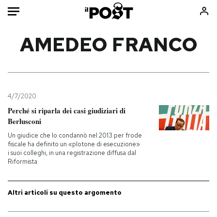
Auto
AMEDEO FRANCO
HOME
Italia
Moda
Mondo
Libri
4/7/2020
Politica
Consumismi
Perché si riparla dei casi giudiziari di
Berlusconi
Tecnologia
Storie/Idee
Un giudice che lo condannò nel 2013 per frode
Internet
Ok Boomer!
fiscale ha definito un «plotone di esecuzione»
Scienza
Media
i suoi colleghi, in una registrazione diffusa dal
Riformista
Cultura
Europa
Economia
Altrecose
Altri articoli su questo argomento
Sport
Mondiali calcio 2026