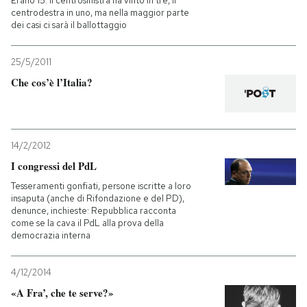
Erano 15: il centrosinistra ha vinto in tre, il
centrodestra in uno, ma nella maggior parte
dei casi ci sarà il ballottaggio
25/5/2011
Che cos’è l’Italia?
14/2/2012
I congressi del PdL
Tesseramenti gonfiati, persone iscritte a loro
insaputa (anche di Rifondazione e del PD),
denunce, inchieste: Repubblica racconta
come se la cava il PdL alla prova della
democrazia interna
4/12/2014
«A Fra’, che te serve?»