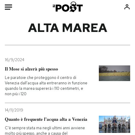
Auto
ALTA MAREA
HOME
Italia
Moda
Mondo
Libri
16/9/2024
Politica
Consumismi
Il Mose si alzerà più spesso
Tecnologia
Storie/Idee
Le paratoie che proteggono il centro di
Venezia dall'acqua alta entreranno in funzione
Internet
Ok Boomer!
quando la marea supererà i 110 centimetri, e
Scienza
Media
non più i 120
Cultura
Europa
14/11/2019
Economia
Altrecose
Quanto è frequente l’acqua alta a Venezia
Sport
Mondiali calcio 2026
C'è sempre stata ma negli ultimi anni avviene
molto più spesso, anche a causa del