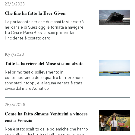
23/3/2023
Che fine ha fatto la Ever Given
La portacontainer che due anni fa si incastrò
nel canale di Suez oggi è tornata a navigare
tra Cina e Paesi Bassi: ai suoi proprietari
l'incidente è costato caro
10/7/2020
Tutte le barriere del Mose si sono alzate
Nel primo test di sollevamento in
contemporanea delle quattro barriere non ci
sono stati intoppi, e la laguna veneta è stata
divisa dal mare Adriatico
26/5/2026
Come ha fatto Simone Venturini a vincere
così a Venezia
Non è stato scalfito dalle polemiche che hanno
coinvolto la destra, ha ribaltato i pronostici e