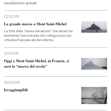
riscaldamento globale
PODCAST
22/3/2015
La grande marea a Mont Saint-Michel
NEWSLETTER
Le foto della "marea del secolo” che sabato ha
sommerso l'unica strada che collega la piccola
cittadina francese alla terraferma
I MIEI PREFERITI
21/3/2015
SHOP
Oggi a Mont Saint-Michel, in Francia, ci
sarà la “marea del secolo”
CALENDARIO
25/6/2014
Irraggiungibili
AREA PERSONALE
Entra