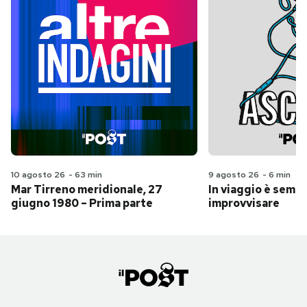
10 agosto 26
-
63 min
9 agosto 26
-
6 min
Mar Tirreno meridionale, 27
In viaggio è sempr
giugno 1980 – Prima parte
improvvisare