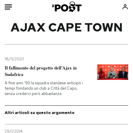
Auto
AJAX CAPE TOWN
HOME
Italia
Moda
Mondo
Libri
18/11/2020
Politica
Consumismi
Il fallimento del progetto dell’Ajax in
Sudafrica
Tecnologia
Storie/Idee
A fine anni '90 la squadra olandese anticipò i
Internet
Ok Boomer!
tempi fondando un club a Città del Capo,
Scienza
Media
senza crederci però abbastanza
Cultura
Europa
Economia
Altrecose
Altri articoli su questo argomento
Sport
Mondiali calcio 2026
29/1/2014