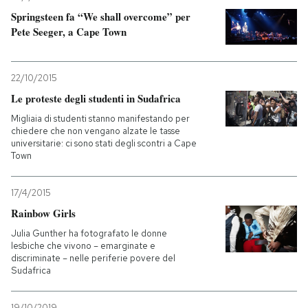
Springsteen fa “We shall overcome” per
PODCAST
Pete Seeger, a Cape Town
NEWSLETTER
22/10/2015
Le proteste degli studenti in Sudafrica
I MIEI PREFERITI
Migliaia di studenti stanno manifestando per
chiedere che non vengano alzate le tasse
universitarie: ci sono stati degli scontri a Cape
Town
SHOP
17/4/2015
CALENDARIO
Rainbow Girls
Julia Gunther ha fotografato le donne
lesbiche che vivono – emarginate e
AREA PERSONALE
discriminate – nelle periferie povere del
Sudafrica
Entra
19/10/2019