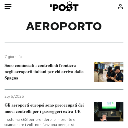
Auto
AEROPORTO
HOME
Italia
Moda
Mondo
Libri
7 giorni fa
Politica
Consumismi
Sono cominciati i controlli di frontiera
negli aeroporti italiani per chi arriva dalla
Tecnologia
Storie/Idee
Spagna
Internet
Ok Boomer!
Scienza
Media
25/6/2026
Cultura
Europa
Gli aeroporti europei sono preoccupati dei
Economia
Altrecose
nuovi controlli per i passeggeri extra-UE
Sport
Mondiali calcio 2026
Il sistema EES per prendere le impronte e
scansionare i volti non funziona bene, e si