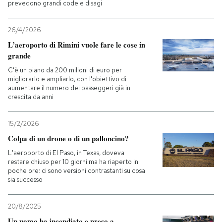
prevedono grandi code e disagi
PODCAST
26/4/2026
L’aeroporto di Rimini vuole fare le cose in
NEWSLETTER
grande
C'è un piano da 200 milioni di euro per
migliorarlo e ampliarlo, con l'obiettivo di
I MIEI PREFERITI
aumentare il numero dei passeggeri già in
crescita da anni
SHOP
15/2/2026
Colpa di un drone o di un palloncino?
CALENDARIO
L'aeroporto di El Paso, in Texas, doveva
restare chiuso per 10 giorni ma ha riaperto in
poche ore: ci sono versioni contrastanti su cosa
sia successo
AREA PERSONALE
Entra
20/8/2025
Un uomo ha incendiato e preso a