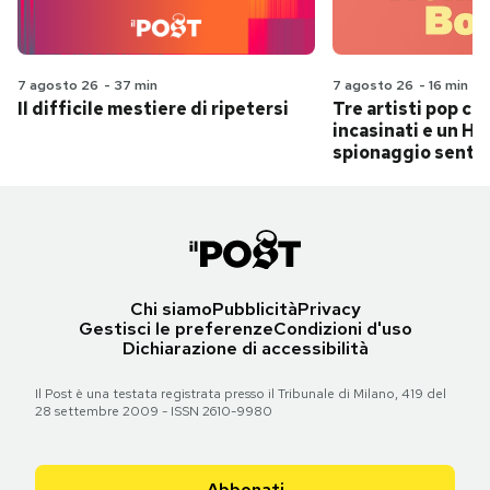
7 agosto 26
-
37 min
7 agosto 26
-
16 min
Il difficile mestiere di ripetersi
Tre artisti pop ch
incasinati e un Hit
spionaggio senti
Chi siamo
Pubblicità
Privacy
Gestisci le preferenze
Condizioni d'uso
Dichiarazione di accessibilità
Il Post è una testata registrata presso il Tribunale di Milano, 419 del
28 settembre 2009 - ISSN 2610-9980
Abbonati