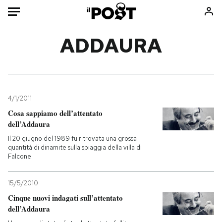
Auto
ADDAURA
HOME
Italia
Moda
Mondo
Libri
4/1/2011
Politica
Consumismi
Cosa sappiamo dell’attentato
dell’Addaura
Tecnologia
Storie/Idee
Il 20 giugno del 1989 fu ritrovata una grossa
Internet
Ok Boomer!
quantità di dinamite sulla spiaggia della villa di
Scienza
Media
Falcone
Cultura
Europa
Economia
Altrecose
15/5/2010
Cinque nuovi indagati sull’attentato
Sport
Mondiali calcio 2026
dell’Addaura