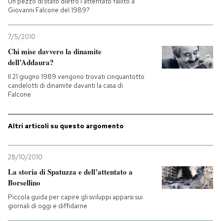
Un pezzo di stato dietro l'attentato fallito a
Giovanni Falcone del 1989?
PODCAST
7/5/2010
Chi mise davvero la dinamite
NEWSLETTER
dell’Addaura?
Il 21 giugno 1989 vengono trovati cinquantotto
I MIEI PREFERITI
candelotti di dinamite davanti la casa di
Falcone
SHOP
Altri articoli su questo argomento
CALENDARIO
28/10/2010
La storia di Spatuzza e dell’attentato a
Borsellino
AREA PERSONALE
Piccola guida per capire gli sviluppi apparsi sui
Entra
giornali di oggi e diffidarne