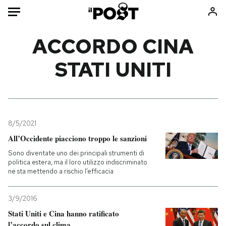
Auto
ACCORDO CINA
STATI UNITI
HOME
Italia
Moda
Mondo
Libri
Politica
Consumismi
8/5/2021
Tecnologia
Storie/Idee
All’Occidente piacciono troppo le sanzioni
Internet
Ok Boomer!
Sono diventate uno dei principali strumenti di
Scienza
Media
politica estera, ma il loro utilizzo indiscriminato
ne sta mettendo a rischio l’efficacia
Cultura
Europa
Economia
Altrecose
3/9/2016
Sport
Mondiali calcio 2026
Stati Uniti e Cina hanno ratificato
l’accordo sul clima