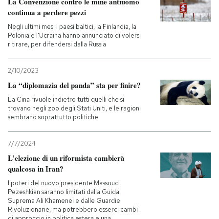
La Convenzione contro le mine antiuomo
continua a perdere pezzi
Negli ultimi mesi i paesi baltici, la Finlandia, la
Polonia e l'Ucraina hanno annunciato di volersi
ritirare, per difendersi dalla Russia
2/10/2023
La “diplomazia del panda” sta per finire?
La Cina rivuole indietro tutti quelli che si
trovano negli zoo degli Stati Uniti, e le ragioni
sembrano soprattutto politiche
7/7/2024
L’elezione di un riformista cambierà
qualcosa in Iran?
I poteri del nuovo presidente Massoud
Pezeshkian saranno limitati dalla Guida
Suprema Ali Khamenei e dalle Guardie
Rivoluzionarie, ma potrebbero esserci cambi
di approccio in politica estera e una