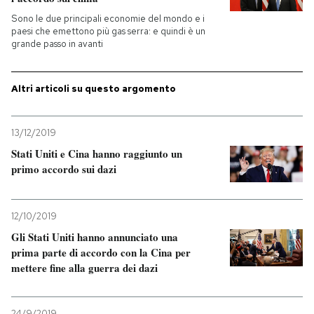
Sono le due principali economie del mondo e i
PODCAST
paesi che emettono più gas serra: e quindi è un
grande passo in avanti
NEWSLETTER
Altri articoli su questo argomento
I MIEI PREFERITI
13/12/2019
Stati Uniti e Cina hanno raggiunto un
SHOP
primo accordo sui dazi
CALENDARIO
12/10/2019
Gli Stati Uniti hanno annunciato una
prima parte di accordo con la Cina per
AREA PERSONALE
mettere fine alla guerra dei dazi
Entra
24/9/2019