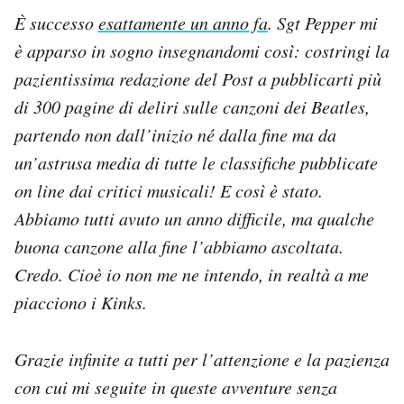
È successo
esattamente un anno fa
. Sgt Pepper mi
PODCAST
è apparso in sogno insegnandomi così: costringi la
pazientissima redazione del Post a pubblicarti più
NEWSLETTER
di 300 pagine di deliri sulle canzoni dei Beatles,
partendo non dall’inizio né dalla fine ma da
I MIEI PREFERITI
un’astrusa media di tutte le classifiche pubblicate
on line dai critici musicali! E così è stato.
Abbiamo tutti avuto un anno difficile, ma qualche
SHOP
buona canzone alla fine l’abbiamo ascoltata.
Credo. Cioè io non me ne intendo, in realtà a me
CALENDARIO
piacciono i Kinks.
AREA PERSONALE
Grazie infinite a tutti per l’attenzione e la pazienza
Area Personale
con cui mi seguite in queste avventure senza
Newsletter