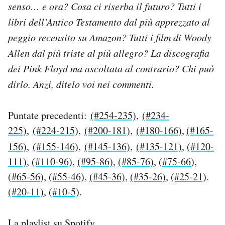
senso… e ora? Cosa ci riserba il futuro? Tutti i
Notifiche mobile
libri dell’Antico Testamento dal più apprezzato al
Regala il Post
Hai bisogno di aiuto?
peggio recensito su Amazon? Tutti i film di Woody
Esci
Allen dal più triste al più allegro? La discografia
dei Pink Floyd ma ascoltata al contrario? Chi può
dirlo. Anzi, ditelo voi nei commenti.
Puntate precedenti:
(#254-235)
,
(#234-
225)
,
(#224-215)
,
(#200-181)
,
(#180-166)
,
(#165-
156)
,
(#155-146)
,
(#145-136)
,
(#135-121)
,
(#120-
111)
,
(#110-96)
,
(#95-86)
,
(#85-76)
, (
#75-66
),
(
#65-56
),
(#55-46)
,
(#45-36)
,
(#35-26)
,
(#25-21)
.
(#20-11)
,
(#10-5)
.
La playlist su Spotify