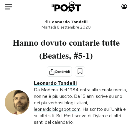
Auto
di
Leonardo Tondelli
Martedì 8 settembre 2020
HOME
Hanno dovuto contarle tutte
Italia
Moda
(Beatles, #5-1)
Mondo
Libri
Politica
Consumismi
Condividi
Tecnologia
Storie/Idee
Leonardo Tondelli
Internet
Ok Boomer!
Da Modena. Nel 1984 entra alla scuola media,
Scienza
Media
non ne è più uscito. Da 15 anni scrive su uno
Cultura
Europa
dei più verbosi blog italiani,
leonardo.blogspot.com
. Ha scritto sull'Unità e
Economia
Altrecose
su altri siti. Sul Post scrive di Dylan e di altri
Sport
Mondiali calcio 2026
santi del calendario.