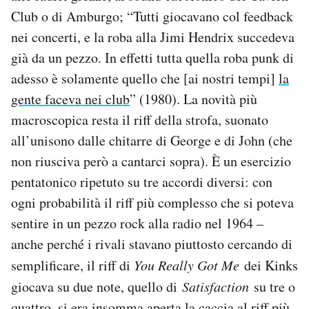
Club o di Amburgo; “Tutti giocavano col feedback
nei concerti, e la roba alla Jimi Hendrix succedeva
già da un pezzo. In effetti tutta quella roba punk di
adesso è solamente quello che [ai nostri tempi]
la
gente faceva nei club
” (1980). La novità più
macroscopica resta il riff della strofa, suonato
all’unisono dalle chitarre di George e di John (che
non riusciva però a cantarci sopra). È un esercizio
pentatonico ripetuto su tre accordi diversi: con
ogni probabilità il riff più complesso che si poteva
sentire in un pezzo rock alla radio nel 1964 –
anche perché i rivali stavano piuttosto cercando di
semplificare, il riff di
You Really Got Me
dei Kinks
giocava su due note, quello di
Satisfaction
su tre o
quattro, si era insomma aperta la caccia al riff più