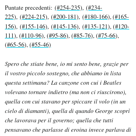
Puntate precedenti:
(#254-235)
,
(#234-
PODCAST
225)
,
(#224-215)
,
(#200-181)
,
(#180-166)
,
(#165-
156)
,
(#155-146)
,
(#145-136)
,
(#135-121)
,
(#120-
NEWSLETTER
111)
,
(#110-96)
,
(#95-86)
,
(#85-76)
, (
#75-66
),
(
#65-56
),
(#55-46)
I MIEI PREFERITI
Spero che stiate bene, io mi sento bene, grazie per
il vostro piccolo sostegno, che abbiamo in lista
SHOP
questa settimana? La canzone con cui i Beatles
volevano tornare indietro (ma non ci riuscirono),
CALENDARIO
quella con cui stavano per spiccare il volo (in un
cielo di diamanti), quella di quando George scoprì
AREA PERSONALE
che lavorava per il governo; quella che tutti
Area Personale
pensavano che parlasse di eroina invece parlava di
Newsletter