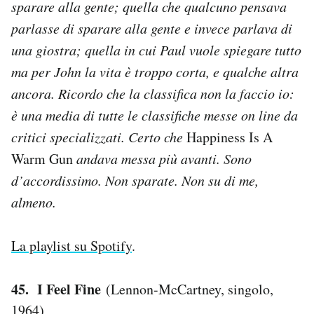
sparare alla gente; quella che qualcuno pensava
Notifiche mobile
parlasse di sparare alla gente e invece parlava di
Regala il Post
una giostra; quella in cui Paul vuole spiegare tutto
Hai bisogno di aiuto?
Esci
ma per John la vita è troppo corta, e qualche altra
ancora. Ricordo che la classifica non la faccio io:
è una media di tutte le classifiche messe on line da
critici specializzati. Certo che
Happiness Is A
Warm Gun
andava messa più avanti. Sono
d’accordissimo. Non sparate. Non su di me,
almeno.
La playlist su Spotify
.
45. I Feel Fine
(Lennon-McCartney, singolo,
1964)