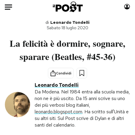
Auto
di
Leonardo Tondelli
Sabato 18 luglio 2020
HOME
La felicità è dormire, sognare,
Italia
Moda
sparare (Beatles, #45-36)
Mondo
Libri
Politica
Consumismi
Condividi
Tecnologia
Storie/Idee
Leonardo Tondelli
Internet
Ok Boomer!
Da Modena. Nel 1984 entra alla scuola media,
Scienza
Media
non ne è più uscito. Da 15 anni scrive su uno
Cultura
Europa
dei più verbosi blog italiani,
leonardo.blogspot.com
. Ha scritto sull'Unità e
Economia
Altrecose
su altri siti. Sul Post scrive di Dylan e di altri
Sport
Mondiali calcio 2026
santi del calendario.