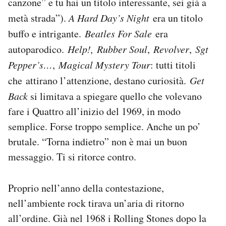
canzone” e tu hai un titolo interessante, sei già a
metà strada”).
A Hard Day’s Night
era un titolo
buffo e intrigante.
Beatles For Sale
era
autoparodico.
Help!,
Rubber Soul
,
Revolver
,
Sgt
Pepper’s…
,
Magical Mystery Tour
: tutti titoli
che attirano l’attenzione, destano curiosità.
Get
Back
si limitava a spiegare quello che volevano
fare i Quattro all’inizio del 1969, in modo
semplice. Forse troppo semplice. Anche un po’
brutale. “Torna indietro” non è mai un buon
messaggio. Ti si ritorce contro.
Proprio nell’anno della contestazione,
nell’ambiente rock tirava un’aria di ritorno
all’ordine. Già nel 1968 i Rolling Stones dopo la