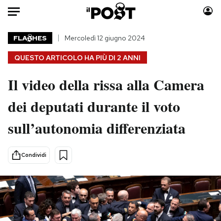
Auto
FLA
HES
Mercoledì 12 giugno 2024
QUESTO ARTICOLO HA PIÙ DI
2 ANNI
HOME
Il video della rissa alla Camera
Italia
Moda
Mondo
Libri
dei deputati durante il voto
Politica
Consumismi
sull’autonomia differenziata
Tecnologia
Storie/Idee
Internet
Ok Boomer!
Scienza
Media
Condividi
Cultura
Europa
Economia
Altrecose
Sport
Mondiali calcio 2026