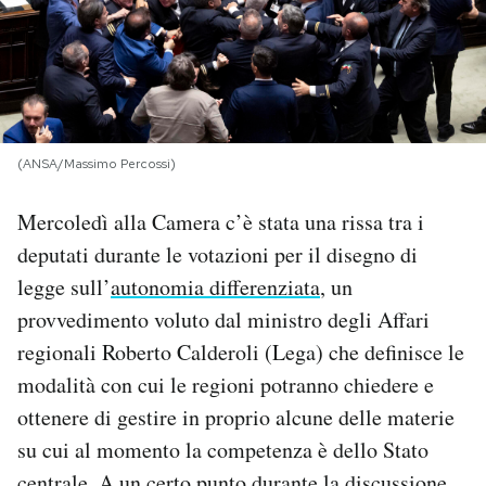
PODCAST
NEWSLETTER
(ANSA/Massimo Percossi)
I MIEI PREFERITI
Mercoledì alla Camera c’è stata una rissa tra i
deputati durante le votazioni per il disegno di
SHOP
legge sull’
autonomia differenziata
, un
provvedimento voluto dal ministro degli Affari
CALENDARIO
regionali Roberto Calderoli (Lega) che definisce le
modalità con cui le regioni potranno chiedere e
AREA PERSONALE
ottenere di gestire in proprio alcune delle materie
su cui al momento la competenza è dello Stato
Area Personale
Newsletter
centrale. A un certo punto durante la discussione