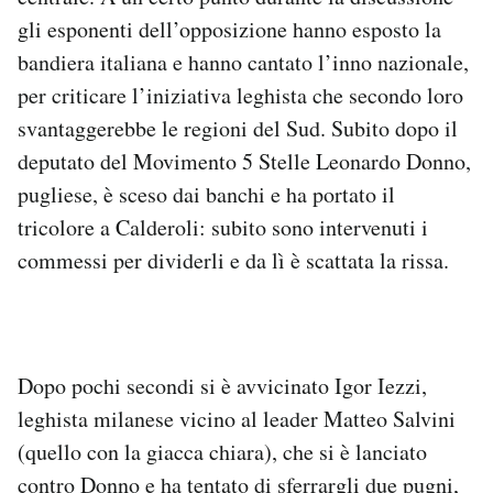
Notifiche mobile
gli esponenti dell’opposizione hanno esposto la
Regala il Post
bandiera italiana e hanno cantato l’inno nazionale,
Hai bisogno di aiuto?
per criticare l’iniziativa leghista che secondo loro
Esci
svantaggerebbe le regioni del Sud. Subito dopo il
deputato del Movimento 5 Stelle Leonardo Donno,
pugliese, è sceso dai banchi e ha portato il
tricolore a Calderoli: subito sono intervenuti i
commessi per dividerli e da lì è scattata la rissa.
Dopo pochi secondi si è avvicinato Igor Iezzi,
leghista milanese vicino al leader Matteo Salvini
(quello con la giacca chiara), che si è lanciato
contro Donno e ha tentato di sferrargli due pugni,