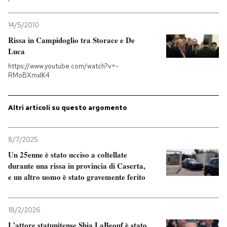
14/5/2010
Rissa in Campidoglio tra Storace e De
Luca
https://www.youtube.com/watch?v=-
RMoBXmxIK4
Altri articoli su questo argomento
8/7/2025
Un 25enne è stato ucciso a coltellate
durante una rissa in provincia di Caserta,
e un altro uomo è stato gravemente ferito
18/2/2026
L’attore statunitense Shia LaBeouf è stato