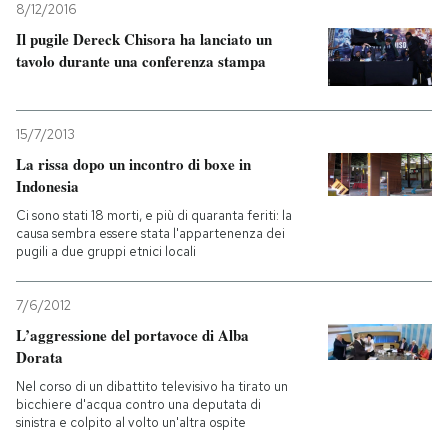
8/12/2016
Il pugile Dereck Chisora ha lanciato un
PODCAST
tavolo durante una conferenza stampa
NEWSLETTER
15/7/2013
La rissa dopo un incontro di boxe in
I MIEI PREFERITI
Indonesia
Ci sono stati 18 morti, e più di quaranta feriti: la
causa sembra essere stata l'appartenenza dei
SHOP
pugili a due gruppi etnici locali
CALENDARIO
7/6/2012
L’aggressione del portavoce di Alba
Dorata
AREA PERSONALE
Nel corso di un dibattito televisivo ha tirato un
bicchiere d'acqua contro una deputata di
Entra
sinistra e colpito al volto un'altra ospite