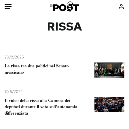
Auto
RISSA
HOME
Italia
Moda
Mondo
Libri
29/8/2025
Politica
Consumismi
La rissa tra due politici nel Senato
messicano
Tecnologia
Storie/Idee
Internet
Ok Boomer!
Scienza
Media
12/6/2024
Cultura
Europa
Il video della rissa alla Camera dei
deputati durante il voto sull’autonomia
Economia
Altrecose
differenziata
Sport
Mondiali calcio 2026