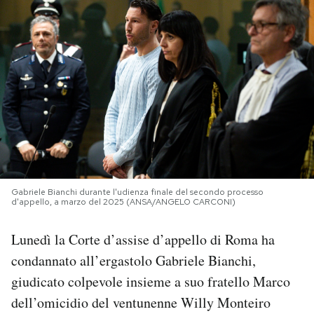
PODCAST
NEWSLETTER
I MIEI PREFERITI
SHOP
Gabriele Bianchi durante l'udienza finale del secondo processo
d'appello, a marzo del 2025 (ANSA/ANGELO CARCONI)
CALENDARIO
Lunedì la Corte d’assise d’appello di Roma ha
condannato all’ergastolo Gabriele Bianchi,
AREA PERSONALE
giudicato colpevole insieme a suo fratello Marco
Area Personale
dell’omicidio del ventunenne Willy Monteiro
Newsletter