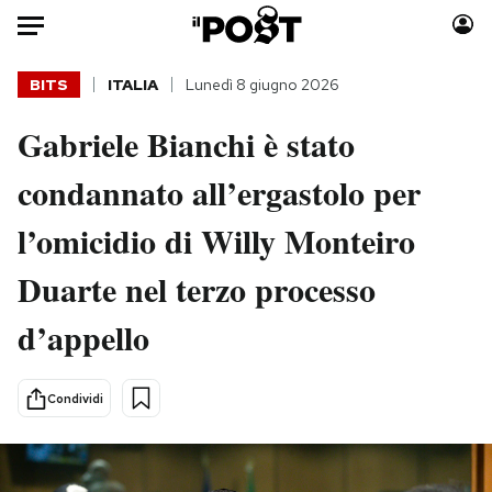
Auto
BITS
ITALIA
Lunedì 8 giugno 2026
Gabriele Bianchi è stato
HOME
condannato all’ergastolo per
Italia
Moda
Mondo
Libri
l’omicidio di Willy Monteiro
Politica
Consumismi
Duarte nel terzo processo
Tecnologia
Storie/Idee
Internet
Ok Boomer!
d’appello
Scienza
Media
Cultura
Europa
Condividi
Economia
Altrecose
Sport
Mondiali calcio 2026