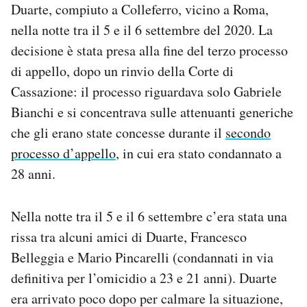
Duarte, compiuto a Colleferro, vicino a Roma,
Notifiche mobile
nella notte tra il 5 e il 6 settembre del 2020. La
Regala il Post
Hai bisogno di aiuto?
decisione è stata presa alla fine del terzo processo
Esci
di appello, dopo un rinvio della Corte di
Cassazione: il processo riguardava solo Gabriele
Bianchi e si concentrava sulle attenuanti generiche
che gli erano state concesse durante il
secondo
processo d’appello
, in cui era stato condannato a
28 anni.
Nella notte tra il 5 e il 6 settembre c’era stata una
rissa tra alcuni amici di Duarte, Francesco
Belleggia e Mario Pincarelli (condannati in via
definitiva per l’omicidio a 23 e 21 anni). Duarte
era arrivato poco dopo per calmare la situazione,