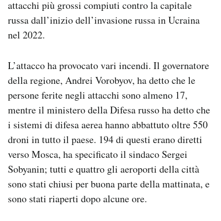
attacchi più grossi compiuti contro la capitale
Notifiche mobile
russa dall’inizio dell’invasione russa in Ucraina
Regala il Post
nel 2022.
Hai bisogno di aiuto?
Esci
L’attacco ha provocato vari incendi. Il governatore
della regione, Andrei Vorobyov, ha detto che le
persone ferite negli attacchi sono almeno 17,
mentre il ministero della Difesa russo ha detto che
i sistemi di difesa aerea hanno abbattuto oltre 550
droni in tutto il paese. 194 di questi erano diretti
verso Mosca, ha specificato il sindaco Sergei
Sobyanin; tutti e quattro gli aeroporti della città
sono stati chiusi per buona parte della mattinata, e
sono stati riaperti dopo alcune ore.