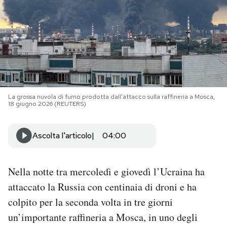
PODCAST
NEWSLETTER
I MIEI PREFERITI
La grossa nuvola di fumo prodotta dall'attacco sulla raffineria a Mosca,
18 giugno 2026 (REUTERS)
SHOP
Ascolta l'articolo
04:00
CALENDARIO
Nella notte tra mercoledì e giovedì l’Ucraina ha
attaccato la Russia con centinaia di droni e ha
AREA PERSONALE
colpito per la seconda volta in tre giorni
Area Personale
un’importante raffineria a Mosca, in uno degli
Newsletter