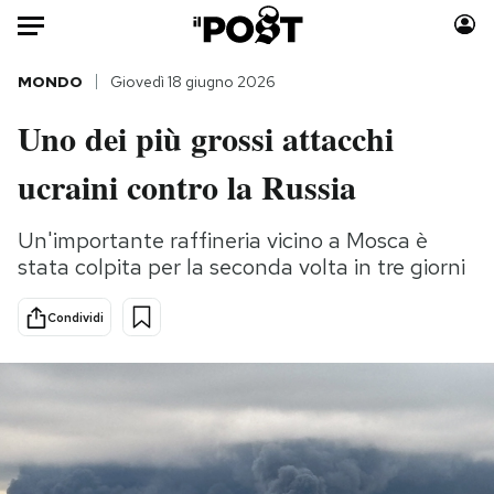
Auto
MONDO
Giovedì 18 giugno 2026
Uno dei più grossi attacchi
HOME
ucraini contro la Russia
Italia
Moda
Mondo
Libri
Un'importante raffineria vicino a Mosca è
Politica
Consumismi
stata colpita per la seconda volta in tre giorni
Tecnologia
Storie/Idee
Internet
Ok Boomer!
Condividi
Scienza
Media
Cultura
Europa
Economia
Altrecose
Sport
Mondiali calcio 2026