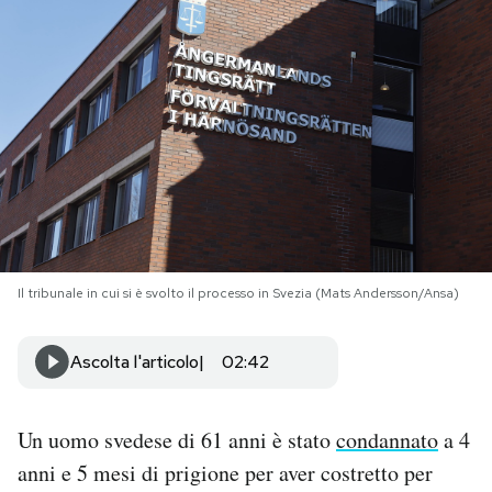
PODCAST
NEWSLETTER
I MIEI PREFERITI
SHOP
Il tribunale in cui si è svolto il processo in Svezia (Mats Andersson/Ansa)
CALENDARIO
Ascolta l'articolo
02:42
AREA PERSONALE
Un uomo svedese di 61 anni è stato
condannato
a 4
Area Personale
anni e 5 mesi di prigione per aver costretto per
Newsletter