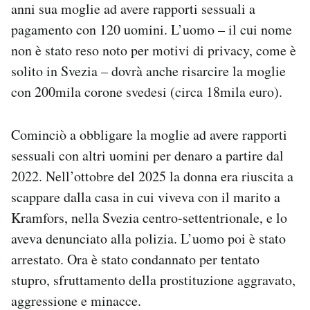
anni sua moglie ad avere rapporti sessuali a
Notifiche mobile
pagamento con 120 uomini. L’uomo – il cui nome
Regala il Post
Hai bisogno di aiuto?
non è stato reso noto per motivi di privacy, come è
Esci
solito in Svezia – dovrà anche risarcire la moglie
con 200mila corone svedesi (circa 18mila euro).
Cominciò a obbligare la moglie ad avere rapporti
sessuali con altri uomini per denaro a partire dal
2022. Nell’ottobre del 2025 la donna era riuscita a
scappare dalla casa in cui viveva con il marito a
Kramfors, nella Svezia centro-settentrionale, e lo
aveva denunciato alla polizia. L’uomo poi è stato
arrestato. Ora è stato condannato per tentato
stupro, sfruttamento della prostituzione aggravato,
aggressione e minacce.