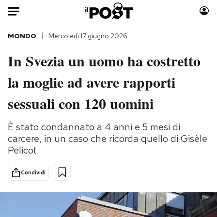
Auto
MONDO
Mercoledì 17 giugno 2026
In Svezia un uomo ha costretto
HOME
la moglie ad avere rapporti
Italia
Moda
Mondo
Libri
sessuali con 120 uomini
Politica
Consumismi
Tecnologia
Storie/Idee
È stato condannato a 4 anni e 5 mesi di
carcere, in un caso che ricorda quello di Gisèle
Internet
Ok Boomer!
Pelicot
Scienza
Media
Cultura
Europa
Condividi
Economia
Altrecose
Sport
Mondiali calcio 2026