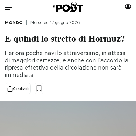
Auto
MONDO
Mercoledì 17 giugno 2026
E quindi lo stretto di Hormuz?
HOME
Italia
Moda
Per ora poche navi lo attraversano, in attesa
di maggiori certezze, e anche con l'accordo la
Mondo
Libri
ripresa effettiva della circolazione non sarà
Politica
Consumismi
immediata
Tecnologia
Storie/Idee
Internet
Ok Boomer!
Condividi
Scienza
Media
Cultura
Europa
Economia
Altrecose
Sport
Mondiali calcio 2026