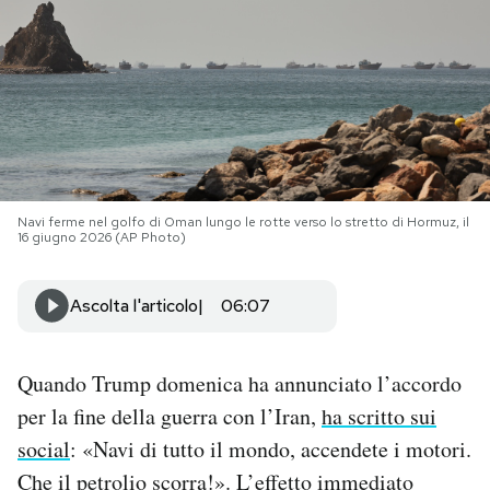
PODCAST
NEWSLETTER
I MIEI PREFERITI
Navi ferme nel golfo di Oman lungo le rotte verso lo stretto di Hormuz, il
16 giugno 2026 (AP Photo)
SHOP
Ascolta l'articolo
06:07
CALENDARIO
Quando Trump domenica ha annunciato l’accordo
AREA PERSONALE
per la fine della guerra con l’Iran,
ha scritto sui
social
: «Navi di tutto il mondo, accendete i motori.
Area Personale
Che il petrolio scorra!». L’effetto immediato
Newsletter