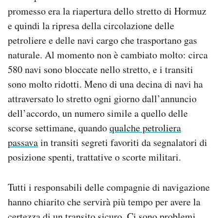
Notifiche mobile
promesso era la riapertura dello stretto di Hormuz
Regala il Post
e quindi la ripresa della circolazione delle
Hai bisogno di aiuto?
petroliere e delle navi cargo che trasportano gas
Esci
naturale. Al momento non è cambiato molto: circa
580 navi sono bloccate nello stretto, e i transiti
sono molto ridotti. Meno di una decina di navi ha
attraversato lo stretto ogni giorno dall’annuncio
dell’accordo, un numero simile a quello delle
scorse settimane, quando
qualche petroliera
passava
in transiti segreti favoriti da segnalatori di
posizione spenti, trattative o scorte militari.
Tutti i responsabili delle compagnie di navigazione
hanno chiarito che servirà più tempo per avere la
certezza di un transito sicuro. Ci sono problemi