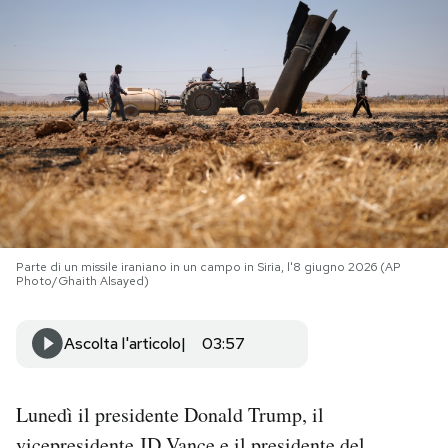
PODCAST
NEWSLETTER
I MIEI PREFERITI
SHOP
Parte di un missile iraniano in un campo in Siria, l'8 giugno 2026 (AP
Photo/Ghaith Alsayed)
CALENDARIO
Ascolta l'articolo
03:57
AREA PERSONALE
Lunedì il presidente Donald Trump, il
Area Personale
Newsletter
vicepresidente JD Vance e il presidente del