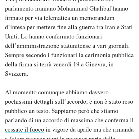
Notifiche mobile
parlamento iraniano Mohammad Ghalibaf hanno
Regala il Post
firmato per via telematica un memorandum
Hai bisogno di aiuto?
d’intesa per mettere fine alla guerra tra Iran e Stati
Esci
Uniti. Lo hanno confermato funzionari
dell’amministrazione statunitense a vari giornali.
Sempre secondo i funzionari la cerimonia pubblica
della firma si terrà venerdì 19 a Ginevra, in
Svizzera.
Al momento comunque abbiamo davvero
pochissimi dettagli sull’accordo, e non è stato reso
pubblico un testo. Sappiamo però che stiamo
parlando di un accordo di massima che conferma il
cessate il fuoco
in vigore da aprile ma che rimanda
a future negoziazioni la maggior parte delle