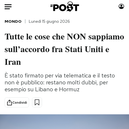
Auto
MONDO
Lunedì 15 giugno 2026
Tutte le cose che NON sappiamo
HOME
sull’accordo fra Stati Uniti e
Italia
Moda
Mondo
Libri
Iran
Politica
Consumismi
Tecnologia
Storie/Idee
È stato firmato per via telematica e il testo
non è pubblico: restano molti dubbi, per
Internet
Ok Boomer!
esempio su Libano e Hormuz
Scienza
Media
Cultura
Europa
Condividi
Economia
Altrecose
Sport
Mondiali calcio 2026