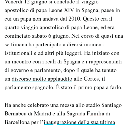
Venerdì 12 giugno si conclude il viaggio
Notifiche mobile
apostolico di papa Leone XIV in Spagna, paese in
Regala il Post
cui un papa non andava dal 2010. Questo era il
Hai bisogno di aiuto?
quarto viaggio apostolico di papa Leone, ed era
Esci
cominciato sabato 6 giugno. Nel corso di quasi una
settimana ha partecipato a diversi momenti
istituzionali e ad altri più leggeri. Ha iniziato con
un incontro con i reali di Spagna e i rappresentanti
di governo e parlamento, dopo il quale ha tenuto
un
discorso molto applaudito
alle Cortes, il
parlamento spagnolo. È stato il primo papa a farlo.
Ha anche celebrato una messa allo stadio Santiago
Bernabeu di Madrid e alla
Sagrada Familia
di
Barcellona per l’
inaugurazione della sua ultima