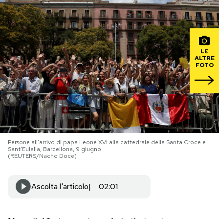
PODCAST
LE
NEWSLETTER
ALTRE
FOTO
I MIEI PREFERITI
SHOP
Persone all'arrivo di papa Leone XVI alla cattedrale della Santa Croce e
CALENDARIO
Sant'Eulalia, Barcellona, 9 giugno
(REUTERS/Nacho Doce)
AREA PERSONALE
Ascolta l'articolo
02:01
Area Personale
Newsletter