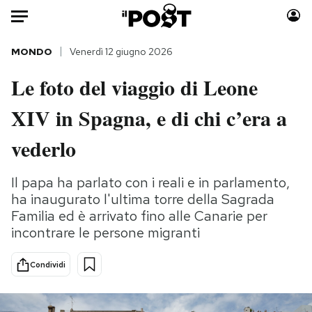
Auto
MONDO
Venerdì 12 giugno 2026
Le foto del viaggio di Leone
HOME
XIV in Spagna, e di chi c’era a
Italia
Moda
Mondo
Libri
vederlo
Politica
Consumismi
Tecnologia
Storie/Idee
Il papa ha parlato con i reali e in parlamento,
ha inaugurato l'ultima torre della Sagrada
Internet
Ok Boomer!
Familia ed è arrivato fino alle Canarie per
Scienza
Media
incontrare le persone migranti
Cultura
Europa
Economia
Altrecose
Condividi
Sport
Mondiali calcio 2026