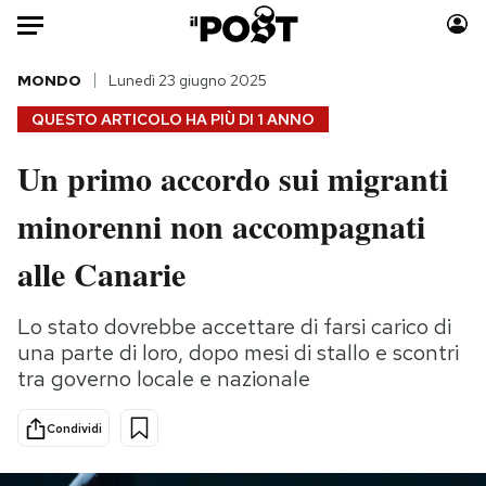
Auto
MONDO
Lunedì 23 giugno 2025
QUESTO ARTICOLO HA PIÙ DI
1 ANNO
HOME
Un primo accordo sui migranti
Italia
Moda
minorenni non accompagnati
Mondo
Libri
Politica
Consumismi
alle Canarie
Tecnologia
Storie/Idee
Internet
Ok Boomer!
Lo stato dovrebbe accettare di farsi carico di
Scienza
Media
una parte di loro, dopo mesi di stallo e scontri
Cultura
Europa
tra governo locale e nazionale
Economia
Altrecose
Condividi
Sport
Mondiali calcio 2026