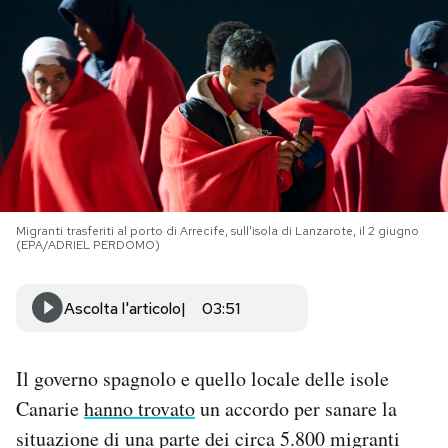
PODCAST
NEWSLETTER
I MIEI PREFERITI
Migranti trasferiti al porto di Arrecife, sull'isola di Lanzarote, il 2 giugno
SHOP
(EPA/ADRIEL PERDOMO)
CALENDARIO
Ascolta l'articolo
03:51
AREA PERSONALE
Il governo spagnolo e quello locale delle isole
Canarie
hanno trovato
un accordo per sanare la
Area Personale
situazione di una parte dei circa 5.800 migranti
Newsletter