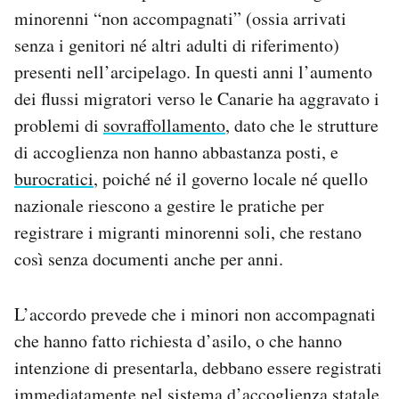
Notifiche mobile
minorenni “non accompagnati” (ossia arrivati
Regala il Post
senza i genitori né altri adulti di riferimento)
Hai bisogno di aiuto?
presenti nell’arcipelago. In questi anni l’aumento
Esci
dei flussi migratori verso le Canarie ha aggravato i
problemi di
sovraffollamento
, dato che le strutture
di accoglienza non hanno abbastanza posti, e
burocratici
, poiché né il governo locale né quello
nazionale riescono a gestire le pratiche per
registrare i migranti minorenni soli, che restano
così senza documenti anche per anni.
L’accordo prevede che i minori non accompagnati
che hanno fatto richiesta d’asilo, o che hanno
intenzione di presentarla, debbano essere registrati
immediatamente nel sistema d’accoglienza statale.