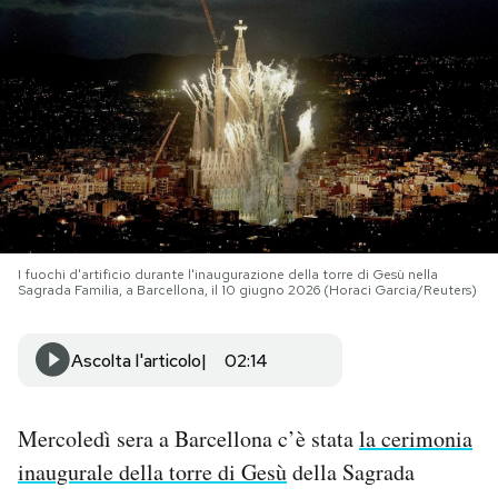
PODCAST
NEWSLETTER
I MIEI PREFERITI
SHOP
I fuochi d'artificio durante l'inaugurazione della torre di Gesù nella
Sagrada Familia, a Barcellona, il 10 giugno 2026 (Horaci Garcia/Reuters)
CALENDARIO
Ascolta l'articolo
02:14
AREA PERSONALE
Mercoledì sera a Barcellona c’è stata
la cerimonia
Area Personale
inaugurale della torre di Gesù
della Sagrada
Newsletter