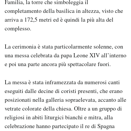
Familia, la torre che simboleggia il
Notifiche mobile
completamento della basilica in altezza, visto che
Regala il Post
arriva a 172,5 metri ed è quindi la più alta del
Hai bisogno di aiuto?
complesso.
Esci
La cerimonia è stata particolarmente solenne, con
una messa celebrata da papa Leone XIV all’interno
e poi una parte ancora più spettacolare fuori.
La messa è stata inframezzata da numerosi canti
eseguiti dalle decine di coristi presenti, che erano
posizionati nella galleria sopraelevata, accanto alle
vetrate colorate della chiesa. Oltre a un gruppo di
religiosi in abiti liturgici bianchi e mitra, alla
celebrazione hanno partecipato il re di Spagna