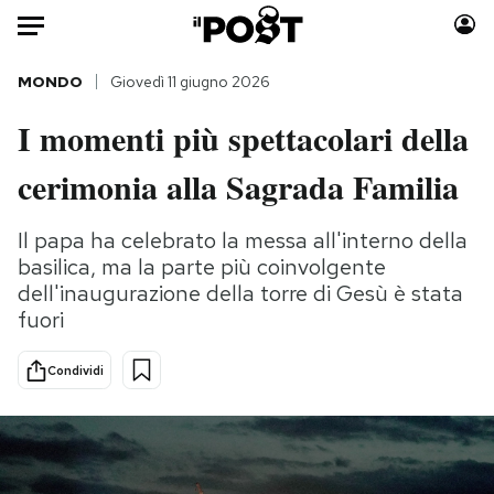
Auto
MONDO
Giovedì 11 giugno 2026
I momenti più spettacolari della
HOME
cerimonia alla Sagrada Familia
Italia
Moda
Mondo
Libri
Il papa ha celebrato la messa all'interno della
Politica
Consumismi
basilica, ma la parte più coinvolgente
Tecnologia
Storie/Idee
dell'inaugurazione della torre di Gesù è stata
Internet
Ok Boomer!
fuori
Scienza
Media
Condividi
Cultura
Europa
Economia
Altrecose
Sport
Mondiali calcio 2026