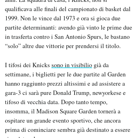
Notifiche mobile
qualificava alle finali del campionato di basket dal
Regala il Post
1999. Non le vince dal 1973 e ora si gioca due
Hai bisogno di aiuto?
partite determinanti: avendo già vinto le prime due
Esci
in trasferta contro i San Antonio Spurs, le bastano
“solo” altre due vittorie per prendersi il titolo.
I tifosi dei Knicks
sono in visibilio
già da
settimane, i biglietti per le due partite al Garden
hanno raggiunto prezzi altissimi e ad assistere a
gara-3 ci sarà pure Donald Trump, newyorkese e
tifoso di vecchia data. Dopo tanto tempo,
insomma, il Madison Square Garden tornerà a
ospitare un grande evento sportivo, che ancora
prima di cominciare sembra già destinato a essere