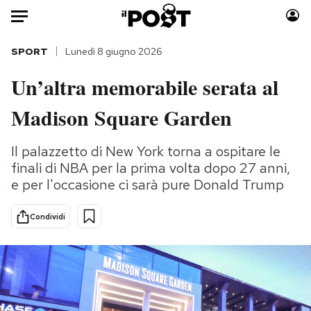
Auto
SPORT
Lunedì 8 giugno 2026
Un’altra memorabile serata al
HOME
Madison Square Garden
Italia
Moda
Mondo
Libri
Il palazzetto di New York torna a ospitare le
Politica
Consumismi
finali di NBA per la prima volta dopo 27 anni,
Tecnologia
Storie/Idee
e per l'occasione ci sarà pure Donald Trump
Internet
Ok Boomer!
Scienza
Media
Condividi
Cultura
Europa
Economia
Altrecose
Sport
Mondiali calcio 2026