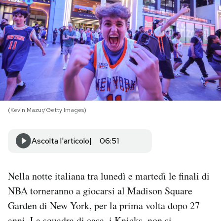
PODCAST
NEWSLETTER
I MIEI PREFERITI
(Kevin Mazur/Getty Images)
SHOP
Ascolta l'articolo
06:51
CALENDARIO
Nella notte italiana tra lunedì e martedì le finali di
AREA PERSONALE
NBA torneranno a giocarsi al Madison Square
Area Personale
Garden di New York, per la prima volta dopo 27
Newsletter
anni. La squadra di casa, i Knicks, non si