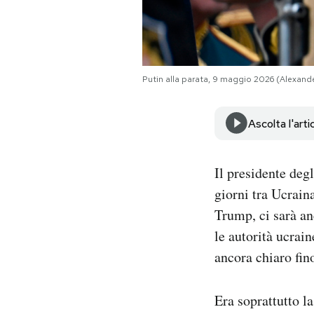
Notifiche mobile
Regala il Post
Hai bisogno di aiuto?
Esci
Putin alla parata, 9 maggio 2026 (Alexan
Ascolta l'arti
Il presidente deg
giorni tra Ucraina
Trump, ci sarà an
le autorità ucrai
ancora chiaro fin
Era soprattutto la