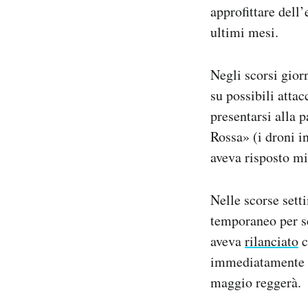
approfittare dell
ultimi mesi.
Negli scorsi gior
su possibili attac
presentarsi alla 
Rossa» (i droni i
aveva risposto m
Nelle scorse sett
temporaneo per sc
aveva
rilanciato
c
immediatamente vi
maggio reggerà.