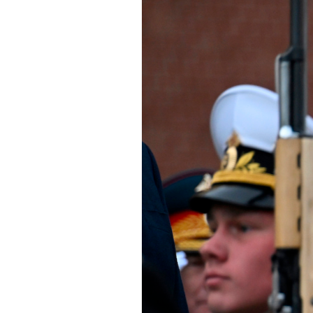
PODCAST
NEWSLETTER
I MIEI PREFERITI
SHOP
CALENDARIO
AREA PERSONALE
Area Personale
Newsletter