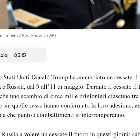
der Nemenov/Pool Photo via AP)
colo
05:15
li Stati Uniti Donald Trump ha
annunciato
un cessate il 
 e Russia, dal 9 all’11 di maggio. Durante il cessate il 
che uno scambio di circa mille prigionieri ciascuno tra 
ne sia quelle russe hanno confermato la loro adesione, a
o a che punto i combattimenti si interromperanno.
 Russia a volere un cessate il fuoco in questi giorni: sa