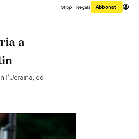
Abbonati
Shop
Regala
ria a
tin
n l'Ucraina, ed