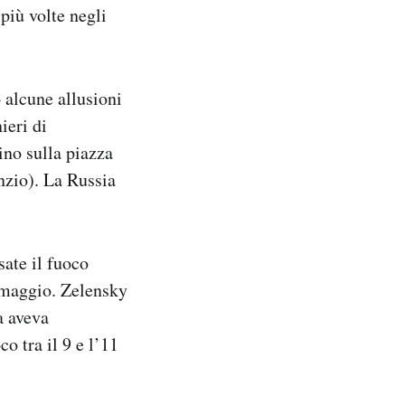
più volte negli
 alcune allusioni
ieri di
ino sulla piazza
nzio). La Russia
ate il fuoco
 maggio. Zelensky
a aveva
o tra il 9 e l’11