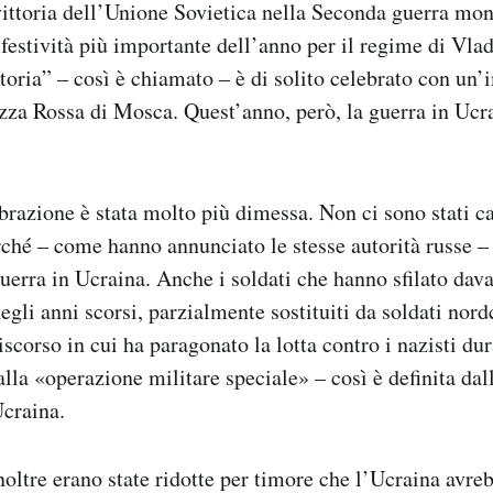
vittoria dell’Unione Sovietica nella Seconda guerra mon
festività più importante dell’anno per il regime di Vlad
toria” – così è chiamato – è di solito celebrato con un
azza Rossa di Mosca. Quest’anno, però, la guerra in Ucr
brazione è stata molto più dimessa. Non ci sono stati car
ché – come hanno annunciato le stesse autorità russe – 
uerra in Ucraina. Anche i soldati che hanno sfilato davan
gli anni scorsi, parzialmente sostituiti da soldati nord
iscorso in cui ha paragonato la lotta contro i nazisti du
lla «operazione militare speciale» – così è definita da
Ucraina.
noltre erano state ridotte per timore che l’Ucraina avre