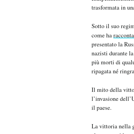
trasformata in un
Sotto il suo regim
come ha
racconta
presentato la Russ
nazisti durante l
più morti di qual
ripagata né ringr
Il mito della vit
l’invasione dell’
il paese.
La vittoria nella