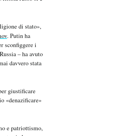
ligione di stato»,
mov
. Putin ha
er sconfiggere i
 Russia – ha avuto
mai davvero stata
er giustificare
io «denazificare»
mo e patriottismo,