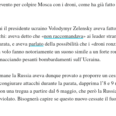
’evento per colpire Mosca con i droni, come ha già fatto 
ni il presidente ucraino Volodymyr Zelensky aveva fatto
chi: aveva detto che «
non raccomandava
» ai leader stran
parata, e aveva
parlato
della possibilità che i «droni ronz
n volo fanno notoriamente un suono simile a un forte ro
inacciando pesanti bombardamenti sull’Ucraina.
imane la Russia aveva dunque provato a proporre un cess
ongiurare attacchi durante la parata, dapprima l’8 e 9
on una tregua a partire dal 6 maggio, che però la Russi
olato. Bisognerà capire se questo nuovo cessate il fuoc