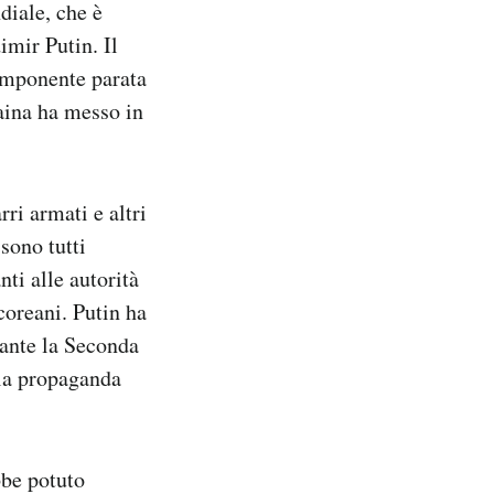
diale, che è
imir Putin. Il
’imponente parata
aina ha messo in
ri armati e altri
sono tutti
ti alle autorità
coreani. Putin ha
rante la Seconda
lla propaganda
bbe potuto