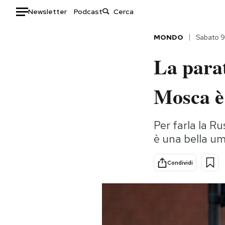
Newsletter
Podcast
Auto
MONDO
Sabato 
La parat
HOME
Italia
Moda
Mosca è
Mondo
Libri
Politica
Consumismi
Per farla la R
Tecnologia
Storie/Idee
è una bella um
Internet
Ok Boomer!
Scienza
Media
Condividi
Cultura
Europa
Economia
Altrecose
Sport
Mondiali calcio 2026