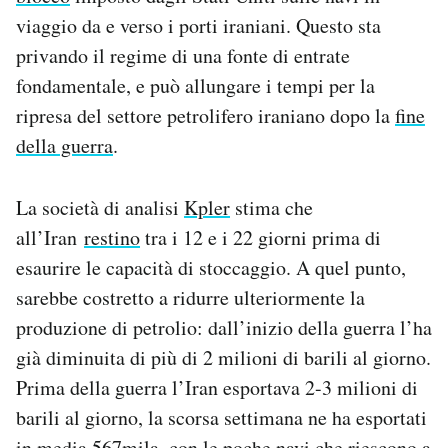
Notifiche mobile
viaggio da e verso i porti iraniani. Questo sta
Regala il Post
privando il regime di una fonte di entrate
Hai bisogno di aiuto?
fondamentale, e può allungare i tempi per la
Esci
ripresa del settore petrolifero iraniano dopo la
fine
della guerra
.
La società di analisi
Kpler
stima che
all’Iran
restino
tra i 12 e i 22 giorni prima di
esaurire le capacità di stoccaggio. A quel punto,
sarebbe costretto a ridurre ulteriormente la
produzione di petrolio: dall’inizio della guerra l’ha
già diminuita di più di 2 milioni di barili al giorno.
Prima della guerra l’Iran esportava 2-3 milioni di
barili al giorno, la scorsa settimana ne ha esportati
in media 567mila, con le
poche navi
che riescono a