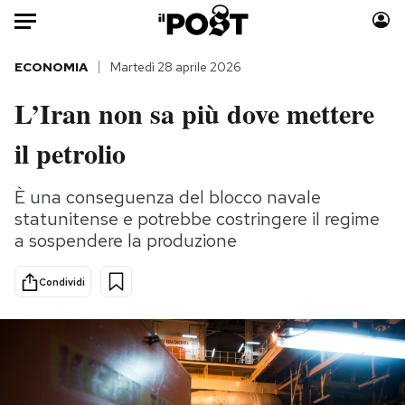
Auto
ECONOMIA
Martedì 28 aprile 2026
L’Iran non sa più dove mettere
HOME
il petrolio
Italia
Moda
Mondo
Libri
È una conseguenza del blocco navale
Politica
Consumismi
statunitense e potrebbe costringere il regime
Tecnologia
Storie/Idee
a sospendere la produzione
Internet
Ok Boomer!
Scienza
Media
Condividi
Cultura
Europa
Economia
Altrecose
Sport
Mondiali calcio 2026