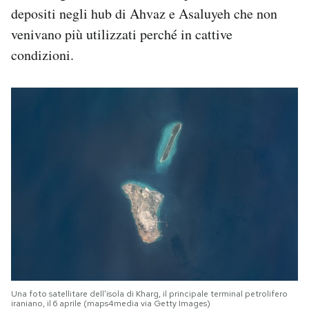
depositi negli hub di Ahvaz e Asaluyeh che non
venivano più utilizzati perché in cattive
condizioni.
Una foto satellitare dell’isola di Kharg, il principale terminal petrolifero
iraniano, il 6 aprile (maps4media via Getty Images)