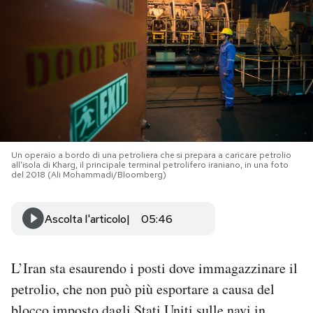
PODCAST
NEWSLETTER
I MIEI PREFERITI
Un operaio a bordo di una petroliera che si prepara a caricare petrolio
all'isola di Kharg, il principale terminal petrolifero iraniano, in una foto
SHOP
del 2018 (Ali Mohammadi/Bloomberg)
CALENDARIO
Ascolta l'articolo
05:46
AREA PERSONALE
L’Iran sta esaurendo i posti dove immagazzinare il
petrolio, che non può più esportare a causa del
Area Personale
Newsletter
blocco
imposto dagli Stati Uniti sulle navi in